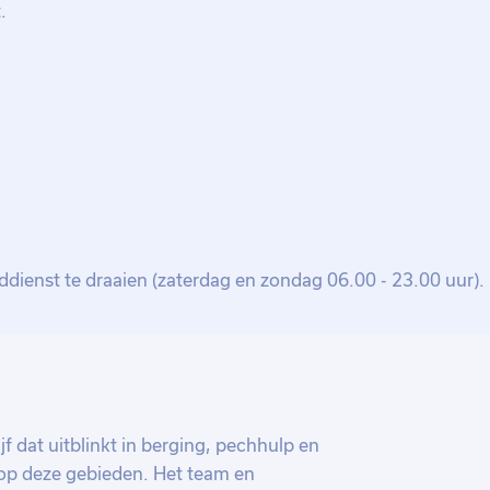
.
ctie waarin je direct het verschil kunt
ans om zowel operationeel als strategisch
ever.
ienst te draaien (zaterdag en zondag 06.00 - 23.00 uur).
f dat uitblinkt in berging, pechhulp en
r op deze gebieden. Het team en