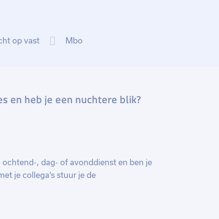
cht op vast
Mbo
ies en heb je een nuchtere blik?
n ochtend-, dag- of avonddienst en ben je
t je collega’s stuur je de
. Meldingen kunnen via verschillende
weg tot een gestrande vrachtwagen. Jij
 en dat de chauffeurs snel ter plaatse