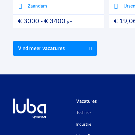
Zaandam
Urse
€ 3000
-
€ 3400
€ 19,0
.
p.m.
Vind meer vacatures
Vacatures
Techniek
Industrie