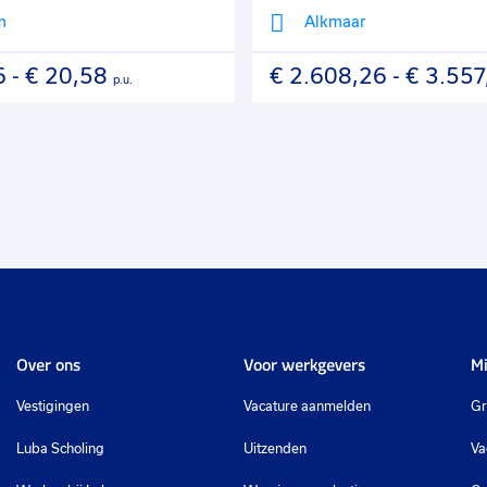
m
Alkmaar
6
-
€ 20,58
€ 2.608,26
-
€ 3.557
p.u.
Over ons
Voor werkgevers
Mi
Vestigingen
Vacature aanmelden
Gr
Luba Scholing
Uitzenden
Va