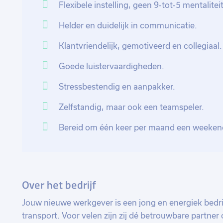
Flexibele instelling, geen 9-tot-5 mentaliteit
Jouw nieuwe baan is een uitdagende en veelzijdige fun
Helder en duidelijk in communicatie.
maken. Je werkt in een dynamisch team en hebt de k
bij te dragen aan het succes van jouw nieuwe werkg
Klantvriendelijk, gemotiveerd en collegiaal.
Goede luistervaardigheden.
Stressbestendig en aanpakker.
Zelfstandig, maar ook een teamspeler.
Bereid om één keer per maand een weekendd
Over het bedrijf
Jouw nieuwe werkgever is een jong en energiek bedrij
transport. Voor velen zijn zij dé betrouwbare partne