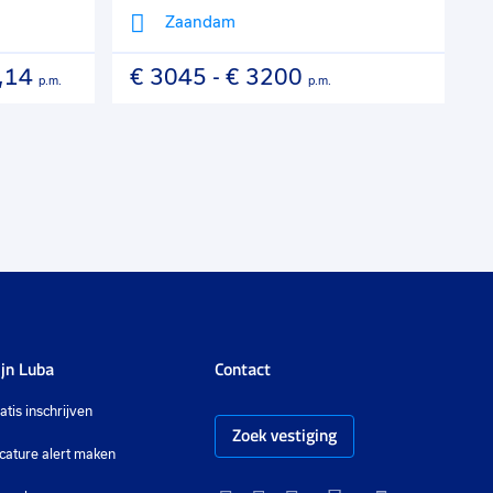
Zaandam
,14
€ 3045
-
€ 3200
€
p.m.
p.m.
jn Luba
Contact
atis inschrijven
Zoek vestiging
cature alert maken