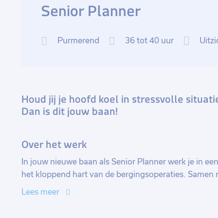
Senior Planner
Purmerend
36 tot 40 uur
Uitzi
Houd jij je hoofd koel in stressvolle situat
Dan is dit jouw baan!
Over het werk
In jouw nieuwe baan als Senior Planner werk je in ee
het kloppend hart van de bergingsoperaties. Samen me
bergingschauffeurs aan via het planningsprogramma
Lees meer
kanalen binnenkomen: van een pechgeval op de snel
zorgt ervoor dat deze meldingen vlot worden verwerkt