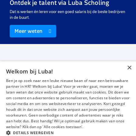
Ontdek je talent via Luba Scholing
Dat is werken én leren voor een goed salaris bij de beste bedrijven
in de buurt.
Meer weten
×
Welkom bij Luba!
Vacatures
Over ons
Ben je op zoek naar een leuke nieuwe baan of naar een betrouwbare
Werken bij Luba
Voor werkgevers
partner in HR? Welkom bij Luba! Voor je verder gaat, moeten we je
laten weten dat onze website gebruik maakt van cookies. Dit doen we
Mijn Luba
Contact
om content en advertenties te personaliseren, functies te bieden voor
social media en om ons websiteverkeer te analyseren. Kort gezegd
houdt dit in dat onze website zich aanpast aan jouw persoonlijke
Instagram
Facebook
LinkedIn
YouTube
Tiktok
voorkeuren. Geen overbodige content of advertenties waar je niks
aan hebt dus. Best handig! Wil je optimaal gebruik maken van onze
website? Klik dan op 'Alle cookies toestaan'.
DETAILS WEERGEVEN