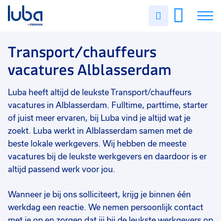
Vakgebied
0
Uren
Filter vacatures
Slui
invullen
Opleidingsniveau
0
Soort contract
0
Vacatures
Transport/chauffeurs
Uren per week
0
vacatures Alblasserdam
Over ons
Luba heeft altijd de leukste Transport/chauffeurs
Voor werkgevers
vacatures in Alblasserdam. Fulltime, parttime, starter
Contact
of juist meer ervaren, bij Luba vind je altijd wat je
zoekt. Luba werkt in Alblasserdam samen met de
beste lokale werkgevers. Wij hebben de meeste
vacatures bij de leukste werkgevers en daardoor is er
altijd passend werk voor jou.
Wanneer je bij ons solliciteert, krijg je binnen één
werkdag een reactie. We nemen persoonlijk contact
met je op en zorgen dat jij bij de leukste werkgevers op