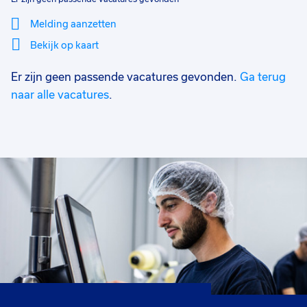
Melding aanzetten
Bekijk op kaart
Er zijn geen passende vacatures gevonden.
Ga terug
Mi
Sluiten
Filter
lo
naar alle vacatures
.