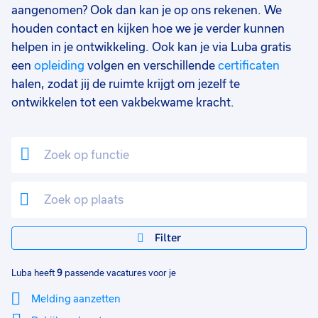
aangenomen? Ook dan kan je op ons rekenen. We
Vast
5
houden contact en kijken hoe we je verder kunnen
helpen in je ontwikkeling. Ook kan je via Luba gratis
Uren per week
0
een
opleiding
volgen en verschillende
certificaten
37 - 40+ uur
9
halen, zodat jij de ruimte krijgt om jezelf te
25 - 32 uur
3
ontwikkelen tot een vakbekwame kracht.
Filter
Luba heeft
9
passende vacatures voor je
Melding aanzetten