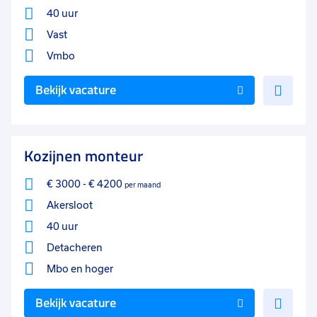
40 uur
Vast
Vmbo
Voe
Bekijk vacature
toe
aan
favo
Kozijnen monteur
€ 3000
-
€ 4200
per maand
Akersloot
40 uur
Detacheren
Mbo
en hoger
Voe
Bekijk vacature
toe