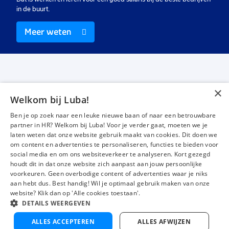
in de buurt.
Meer weten
×
Welkom bij Luba!
Vacatures
Over ons
Ben je op zoek naar een leuke nieuwe baan of naar een betrouwbare
Werken bij Luba
Voor werkgevers
partner in HR? Welkom bij Luba! Voor je verder gaat, moeten we je
laten weten dat onze website gebruik maakt van cookies. Dit doen we
Mijn Luba
Contact
om content en advertenties te personaliseren, functies te bieden voor
social media en om ons websiteverkeer te analyseren. Kort gezegd
houdt dit in dat onze website zich aanpast aan jouw persoonlijke
Instagram
Facebook
LinkedIn
YouTube
Tiktok
voorkeuren. Geen overbodige content of advertenties waar je niks
aan hebt dus. Best handig! Wil je optimaal gebruik maken van onze
website? Klik dan op 'Alle cookies toestaan'.
DETAILS WEERGEVEN
Luba wordt beoordeeld met een
4,3 uit 5
van 1484 Google-reviews
ALLES ACCEPTEREN
ALLES AFWIJZEN