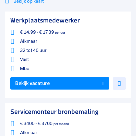
Bekijk op kaart
Mi
Sluiten
Werkplaatsmedewerker
Filter
lo
€ 14,99
-
€ 17,39
per uur
Alkmaar
32 tot 40 uur
Vast
Mbo
Voe
Bekijk vacature
toe
aan
favo
Servicemonteur bronbemaling
€ 3400
-
€ 3700
per maand
Alkmaar