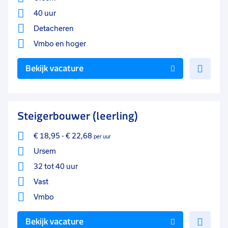
40 uur
Detacheren
Vmbo
en hoger
Voe
Bekijk vacature
toe
aan
favo
Steigerbouwer (leerling)
€ 18,95
-
€ 22,68
per uur
Ursem
32 tot 40 uur
Vast
Vmbo
Voe
Bekijk vacature