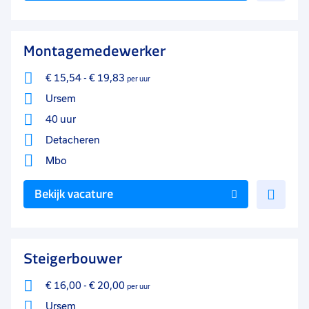
aan
favo
Montagemedewerker
€ 15,54
-
€ 19,83
per uur
Ursem
40 uur
Detacheren
Mbo
Voe
Bekijk vacature
toe
aan
favo
Steigerbouwer
€ 16,00
-
€ 20,00
per uur
Ursem