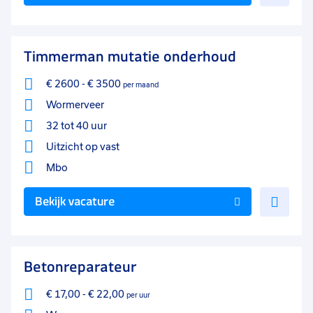
toe
aan
favo
Timmerman mutatie onderhoud
€ 2600
-
€ 3500
per maand
Wormerveer
32 tot 40 uur
Uitzicht op vast
Mbo
Voe
Bekijk vacature
toe
aan
favo
Betonreparateur
€ 17,00
-
€ 22,00
per uur