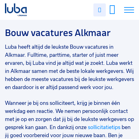
Vakgebied
0
Uren
Filter vacatures
Slui
invullen
Bouw
9
Vacatures
Bouw vacatures Alkmaar
Opleidingsniveau
0
Mbo
7
Over ons
Luba heeft altijd de leukste Bouw vacatures in
Vmbo
4
Alkmaar. Fulltime, parttime, starter of juist meer
Voor werkgevers
ervaren, bij Luba vind je altijd wat je zoekt. Luba werkt
Hbo
1
in Alkmaar samen met de beste lokale werkgevers. Wij
Contact
Havo
1
hebben de meeste vacatures bij de leukste werkgevers
en daardoor is er altijd passend werk voor jou.
Vwo
1
WO
1
Wanneer je bij ons solliciteert, krijg je binnen één
werkdag een reactie. We nemen persoonlijk contact
Soort contract
0
met je op en zorgen dat jij bij de leukste werkgevers op
Uitzicht op vast
9
gesprek kan gaan. En dankzij onze
sollicitatietips
ben
jij goed voorbereid voor jouw nieuwe baan. Ben je
Detacheren
6