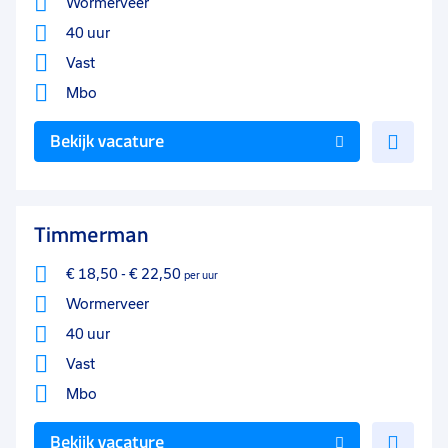
Wormerveer
40 uur
Vast
Mbo
Voe
Bekijk vacature
toe
aan
favo
Timmerman
€ 18,50
-
€ 22,50
per uur
Wormerveer
40 uur
Vast
Mbo
Voe
Bekijk vacature