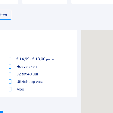
tten
€ 14,99
-
€ 18,00
per uur
Hoevelaken
32 tot 40 uur
Uitzicht op vast
Mbo