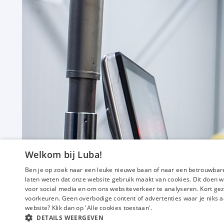
f
Operator
32 tot 40 uur
Uitzicht op vast
Hoevelaken
Welkom bij Luba!
€ 14,99
-
€ 18,00
p.u.
Ben je op zoek naar een leuke nieuwe baan of naar een betrouwbare
laten weten dat onze website gebruik maakt van cookies. Dit doen w
voor social media en om ons websiteverkeer te analyseren. Kort gez
voorkeuren. Geen overbodige content of advertenties waar je niks a
website? Klik dan op 'Alle cookies toestaan'.
DETAILS WEERGEVEN