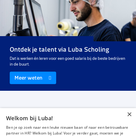
toe
toe
toe
aan
aan
aan
favorieten
favorieten
favo
Commercieel medewerker
KAM-medewerker
Co
binnendienst
ex
40 uur
32 tot 40 uur
24
Vast
Vast
Va
Ontdek je talent via Luba Scholing
€ 17,00
-
€ 23,00
€ 3000
-
€ 4500
€
p.u.
p.m.
Dat is werken én leren voor een goed salaris bij de beste bedrijven
in de buurt.
Meer weten
×
Welkom bij Luba!
Vacatures
Over ons
Ben je op zoek naar een leuke nieuwe baan of naar een betrouwbare
Werken bij Luba
Voor werkgevers
partner in HR? Welkom bij Luba! Voor je verder gaat, moeten we je