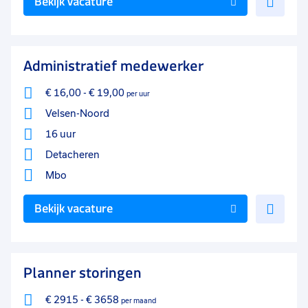
Bekijk vacature
toe
aan
favo
Administratief medewerker
€ 16,00
-
€ 19,00
per uur
Velsen-Noord
16 uur
Detacheren
Mbo
Voe
Bekijk vacature
toe
aan
favo
Planner storingen
€ 2915
-
€ 3658
per maand