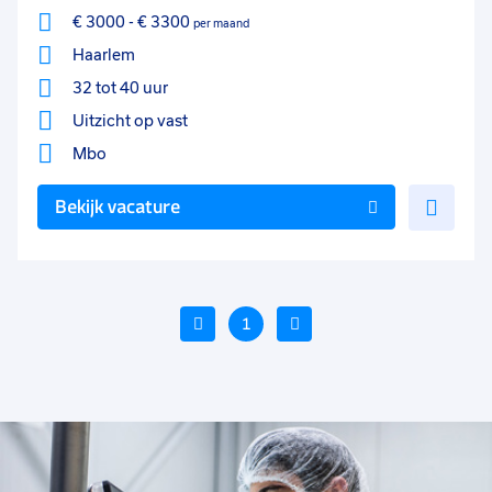
€ 3000
-
€ 3300
per maand
Haarlem
32 tot 40 uur
Uitzicht op vast
Mbo
Voe
Bekijk vacature
toe
aan
favo
Vorige
1
Volgende
Voeg
Voeg
Voe