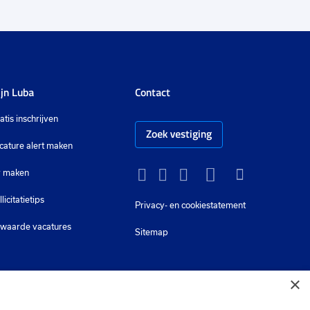
jn Luba
Contact
atis inschrijven
Zoek vestiging
cature alert maken
 maken
Instagram
Facebook
LinkedIn
YouTube
Tiktok
llicitatietips
Privacy-
en cookiestatement
waarde vacatures
Sitemap
×