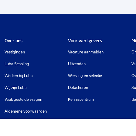
Over ons
Voor werkgevers
Mi
Vestigingen
Vacature aanmelden
Gr
Luba Scholing
Uitzenden
Va
Werken bij Luba
Werving en selectie
Cv
Wij zijn Luba
Detacheren
So
Vaak gestelde vragen
Kenniscentrum
Be
Algemene voorwaarden