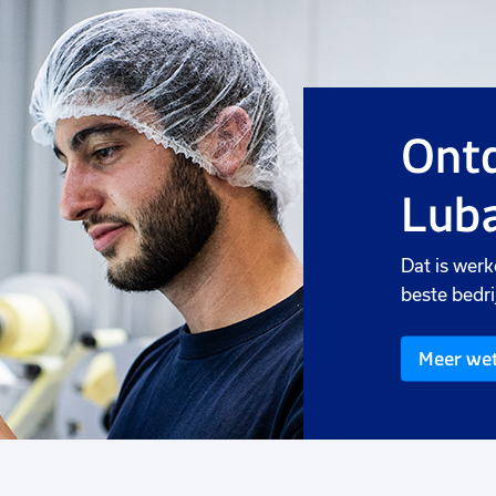
Ontd
Luba
Dat is werk
beste bedri
Meer we