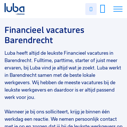
Vakgebied
0
Uren
Filter vacatures
Slui
invullen
Financieel
1
Vacatures
Financieel vacatures
Opleidingsniveau
0
Barendrecht
Mbo
1
Over ons
Soort contract
0
Luba heeft altijd de leukste Financieel vacatures in
Voor werkgevers
Uitzicht op vast
1
Barendrecht. Fulltime, parttime, starter of juist meer
Contact
ervaren, bij Luba vind je altijd wat je zoekt. Luba werkt
Uren per week
0
in Barendrecht samen met de beste lokale
37 - 40+ uur
1
werkgevers. Wij hebben de meeste vacatures bij de
17 - 24 uur
1
leukste werkgevers en daardoor is er altijd passend
werk voor jou.
Wanneer je bij ons solliciteert, krijg je binnen één
werkdag een reactie. We nemen persoonlijk contact
met je op en zorgen dat jij bij de leukste werkgevers op