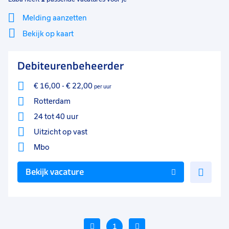
Melding aanzetten
Bekijk op kaart
Mi
Sluiten
Debiteurenbeheerder
Filter
lo
€ 16,00
-
€ 22,00
per uur
Rotterdam
24 tot 40 uur
Uitzicht op vast
Mbo
Voe
Bekijk vacature
toe
aan
favo
Vorige
1
Volgende