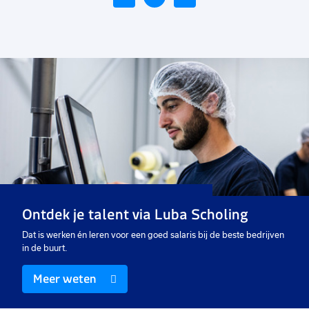
Voeg
toe
aan
favorieten
Debiteurenbeheerder
24 tot 40 uur
Uitzicht op vast
€ 16,00
-
€ 22,00
p.u.
Ontdek je talent via Luba Scholing
Dat is werken én leren voor een goed salaris bij de beste bedrijven
in de buurt.
Meer weten