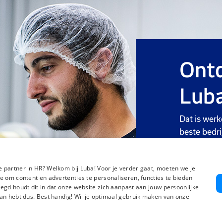
Ontd
Luba
Dat is werk
beste bedri
Meer we
 partner in HR? Welkom bij Luba! Voor je verder gaat, moeten we je
e om content en advertenties te personaliseren, functies te bieden
egd houdt dit in dat onze website zich aanpast aan jouw persoonlijke
an hebt dus. Best handig! Wil je optimaal gebruik maken van onze