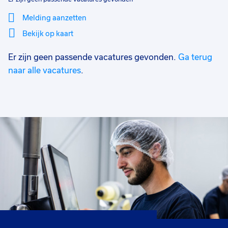
Melding aanzetten
Bekijk op kaart
Er zijn geen passende vacatures gevonden.
Ga terug
Mi
Sluiten
Filter
lo
naar alle vacatures
.