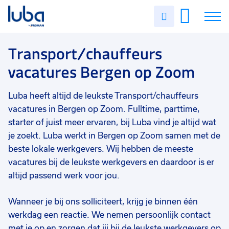
Vakgebied
0
Uren
Filter vacatures
Slui
invullen
Opleidingsniveau
0
Soort contract
0
Vacatures
Transport/chauffeurs
Uren per week
0
vacatures Bergen op Zoom
Over ons
Luba heeft altijd de leukste Transport/chauffeurs
Voor werkgevers
vacatures in Bergen op Zoom. Fulltime, parttime,
Contact
starter of juist meer ervaren, bij Luba vind je altijd wat
je zoekt. Luba werkt in Bergen op Zoom samen met de
beste lokale werkgevers. Wij hebben de meeste
vacatures bij de leukste werkgevers en daardoor is er
altijd passend werk voor jou.
Wanneer je bij ons solliciteert, krijg je binnen één
werkdag een reactie. We nemen persoonlijk contact
met je op en zorgen dat jij bij de leukste werkgevers op