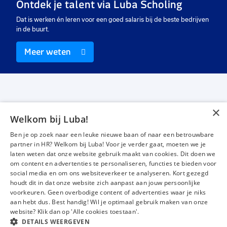
Ontdek je talent via Luba Scholing
Dat is werken én leren voor een goed salaris bij de beste bedrijven
in de buurt.
Meer weten
×
Welkom bij Luba!
Vacatures
Over ons
Ben je op zoek naar een leuke nieuwe baan of naar een betrouwbare
Werken bij Luba
Voor werkgevers
partner in HR? Welkom bij Luba! Voor je verder gaat, moeten we je
laten weten dat onze website gebruik maakt van cookies. Dit doen we
Mijn Luba
Contact
om content en advertenties te personaliseren, functies te bieden voor
social media en om ons websiteverkeer te analyseren. Kort gezegd
houdt dit in dat onze website zich aanpast aan jouw persoonlijke
Instagram
Facebook
LinkedIn
YouTube
Tiktok
voorkeuren. Geen overbodige content of advertenties waar je niks
aan hebt dus. Best handig! Wil je optimaal gebruik maken van onze
website? Klik dan op 'Alle cookies toestaan'.
DETAILS WEERGEVEN