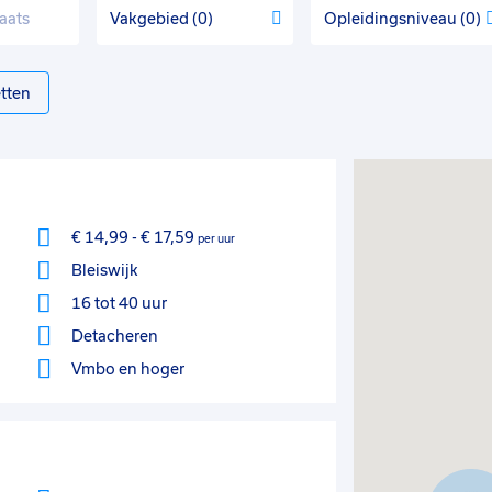
Vakgebied
0
Opleidingsniveau
0
tten
€ 14,99
-
€ 17,59
per uur
Bleiswijk
16 tot 40 uur
Detacheren
Vmbo
en hoger