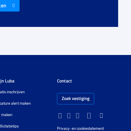
€ 2649
-
€ 2949
ten
p.m.
jn Luba
Contact
atis inschrijven
Zoek vestiging
cature alert maken
 maken
Instagram
Facebook
LinkedIn
YouTube
Tiktok
llicitatietips
Privacy-
en cookiestatement