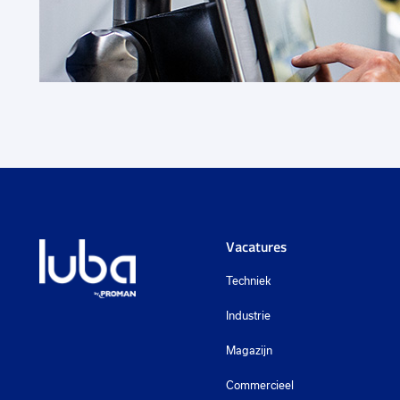
€ 14,99
-
€ 17,59
p.u.
Vacatures
Techniek
Industrie
Magazijn
Commercieel