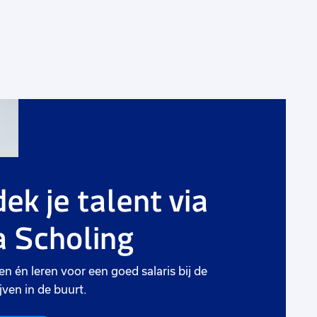
g
Voeg
toe
aan
ek je talent via
rieten
favorie
 Scholing
Vrachtwagenchauffeur met kraan
40 uur
Uitzicht op vast
en én leren voor een goed salaris bij de
jven in de buurt.
Waddinxveen