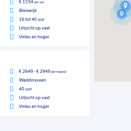
€ 17,54
per uur
Bleiswijk
16 tot 40 uur
Uitzicht op vast
Vmbo
en hoger
€ 2649
-
€ 2949
per maand
Waddinxveen
40 uur
Uitzicht op vast
Vmbo
en hoger