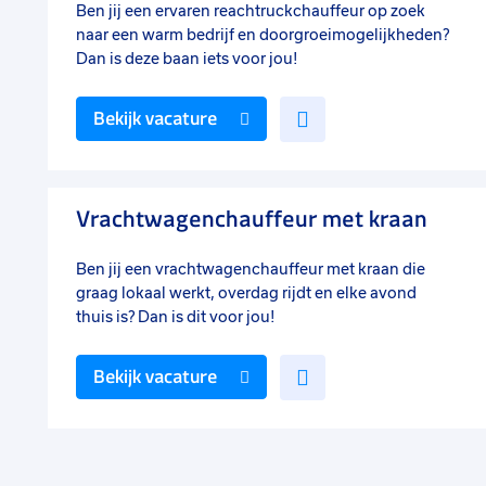
Ben jij een ervaren reachtruckchauffeur op zoek
naar een warm bedrijf en doorgroeimogelijkheden?
Dan is deze baan iets voor jou!
Voeg
Bekijk vacature
toe
aan
favorieten
Vrachtwagenchauffeur met kraan
Ben jij een vrachtwagenchauffeur met kraan die
graag lokaal werkt, overdag rijdt en elke avond
thuis is? Dan is dit voor jou!
Voeg
Bekijk vacature
toe
aan
favorieten