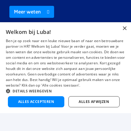
Meer weten
×
Welkom bij Luba!
Ben je op zoek naar een leuke nieuwe baan of naar een betrouwbare
partner in HR? Welkom bij Luba! Voor je verder gaat, moeten we je
laten weten dat onze website gebruik maakt van cookies. Dit doen we
Vacatures
Over ons
om content en advertenties te personaliseren, functies te bieden voor
social media en om ons websiteverkeer te analyseren. Kort gezegd
Werken bij Luba
Voor werkgevers
houdt dit in dat onze website zich aanpast aan jouw persoonlijke
Mijn Luba
Contact
voorkeuren. Geen overbodige content of advertenties waar je niks
aan hebt dus. Best handig! Wil je optimaal gebruik maken van onze
website? Klik dan op 'Alle cookies toestaan'.
DETAILS WEERGEVEN
Instagram
Facebook
LinkedIn
YouTube
Tiktok
ALLES ACCEPTEREN
ALLES AFWIJZEN
Luba wordt beoordeeld met een
4,3 uit 5
van 1483 Google-reviews