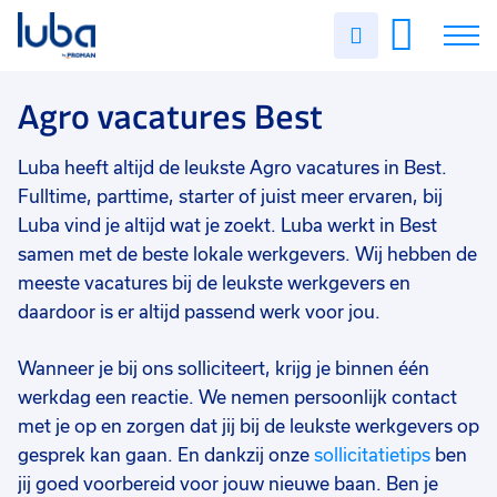
Vakgebied
0
Uren
Filter vacatures
Slui
invullen
Opleidingsniveau
0
Soort contract
0
Vacatures
Agro vacatures Best
Uren per week
0
Over ons
Luba heeft altijd de leukste Agro vacatures in Best.
Fulltime, parttime, starter of juist meer ervaren, bij
Voor werkgevers
Luba vind je altijd wat je zoekt. Luba werkt in Best
samen met de beste lokale werkgevers. Wij hebben de
Contact
meeste vacatures bij de leukste werkgevers en
daardoor is er altijd passend werk voor jou.
Wanneer je bij ons solliciteert, krijg je binnen één
werkdag een reactie. We nemen persoonlijk contact
met je op en zorgen dat jij bij de leukste werkgevers op
gesprek kan gaan. En dankzij onze
sollicitatietips
ben
jij goed voorbereid voor jouw nieuwe baan. Ben je