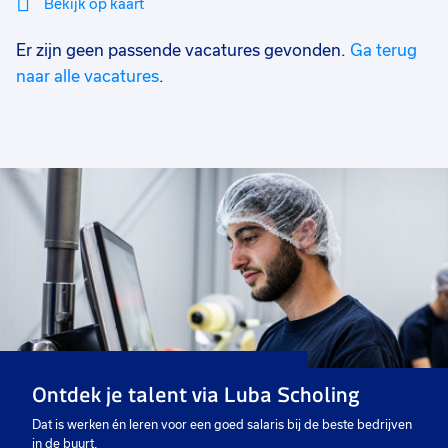
Bekijk op kaart
Er zijn geen passende vacatures gevonden.
Ga terug
Mi
Sluiten
Filter
lo
naar alle vacatures
.
Ontdek je talent via Luba Scholing
Dat is werken én leren voor een goed salaris bij de beste bedrijven
in de buurt.