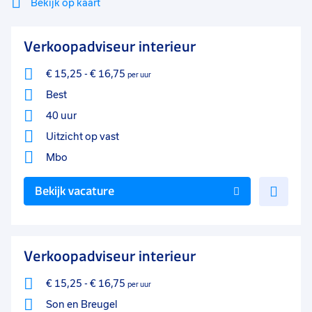
Bekijk op kaart
Mi
Sluiten
Verkoopadviseur interieur
Filter
lo
€ 15,25
-
€ 16,75
per uur
Best
40 uur
Uitzicht op vast
Mbo
Voe
Bekijk vacature
toe
aan
favo
Verkoopadviseur interieur
€ 15,25
-
€ 16,75
per uur
Son en Breugel