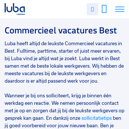
Vakgebied
0
Uren
Filter vacatures
Slui
invullen
Commercieel
2
Vacatures
Commercieel vacatures Best
Opleidingsniveau
0
Mbo
2
Over ons
Luba heeft altijd de leukste Commercieel vacatures in
Soort contract
0
Best. Fulltime, parttime, starter of juist meer ervaren,
Voor werkgevers
Uitzicht op vast
2
bij Luba vind je altijd wat je zoekt. Luba werkt in Best
samen met de beste lokale werkgevers. Wij hebben de
Contact
Uren per week
0
meeste vacatures bij de leukste werkgevers en
37 - 40+ uur
2
daardoor is er altijd passend werk voor jou.
Wanneer je bij ons solliciteert, krijg je binnen één
werkdag een reactie. We nemen persoonlijk contact
met je op en zorgen dat jij bij de leukste werkgevers op
gesprek kan gaan. En dankzij onze
sollicitatietips
ben
jij goed voorbereid voor jouw nieuwe baan. Ben je