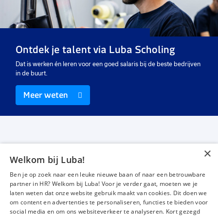
Verkoopadviseur interieur
Verkoopadviseur interieur
40 uur
40 uur
Uitzicht op vast
Uitzicht op vast
€ 15,25
-
€ 16,75
€ 15,25
-
€ 16,75
p.u.
p.u.
Ontdek je talent via Luba Scholing
Dat is werken én leren voor een goed salaris bij de beste bedrijven
in de buurt.
Meer weten
×
Welkom bij Luba!
Vacatures
Over ons
Ben je op zoek naar een leuke nieuwe baan of naar een betrouwbare
Werken bij Luba
Voor werkgevers
partner in HR? Welkom bij Luba! Voor je verder gaat, moeten we je
laten weten dat onze website gebruik maakt van cookies. Dit doen we
Mijn Luba
Contact
om content en advertenties te personaliseren, functies te bieden voor
social media en om ons websiteverkeer te analyseren. Kort gezegd