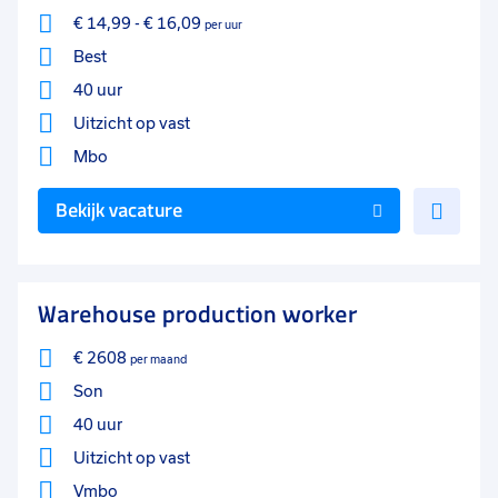
€ 14,99
-
€ 16,09
per uur
Best
40 uur
Uitzicht op vast
Mbo
Voe
Bekijk vacature
toe
aan
favo
Warehouse production worker
€ 2608
per maand
Son
40 uur
Uitzicht op vast
Vmbo