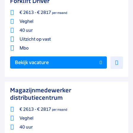
Forklift Driver
€ 2613
-
€ 2817
per maand
Veghel
40 uur
Uitzicht op vast
Mbo
Voe
Bekijk vacature
toe
aan
favo
Magazijnmedewerker
distributiecentrum
€ 2613
-
€ 2817
per maand
Veghel
40 uur