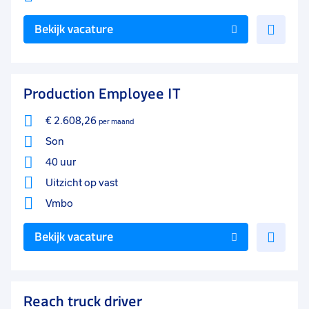
Voe
Bekijk vacature
toe
aan
favo
Production Employee IT
€ 2.608,26
per maand
Son
40 uur
Uitzicht op vast
Vmbo
Voe
Bekijk vacature
toe
aan
favo
Reach truck driver