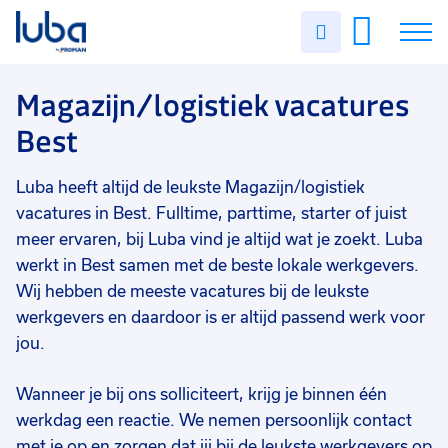
Vakgebied
0
Uren
Filter vacatures
Slui
invullen
Magazijn/logistiek
12
Vacatures
Magazijn/logistiek vacatures
Opleidingsniveau
0
Best
Mbo
10
Over ons
Vmbo
2
Luba heeft altijd de leukste Magazijn/logistiek
Voor werkgevers
Soort contract
0
vacatures in Best. Fulltime, parttime, starter of juist
Contact
Uitzicht op vast
9
meer ervaren, bij Luba vind je altijd wat je zoekt. Luba
werkt in Best samen met de beste lokale werkgevers.
Vast
3
Wij hebben de meeste vacatures bij de leukste
werkgevers en daardoor is er altijd passend werk voor
Uren per week
0
jou.
37 - 40+ uur
11
25 - 32 uur
1
Wanneer je bij ons solliciteert, krijg je binnen één
werkdag een reactie. We nemen persoonlijk contact
33 - 36 uur
1
met je op en zorgen dat jij bij de leukste werkgevers op