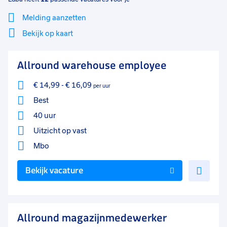
Melding aanzetten
Bekijk op kaart
Mi
Sluiten
Allround warehouse employee
Filter
lo
€ 14,99
-
€ 16,09
per uur
Best
40 uur
Uitzicht op vast
Mbo
Voe
Bekijk vacature
toe
aan
favo
Allround magazijnmedewerker