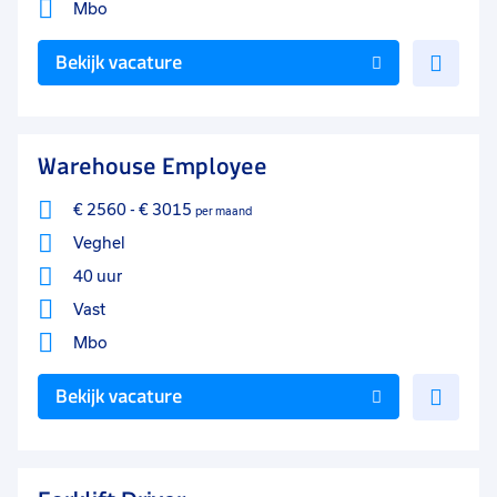
Mbo
Voe
Bekijk vacature
toe
aan
favo
Warehouse Employee
€ 2560
-
€ 3015
per maand
Veghel
40 uur
Vast
Mbo
Voe
Bekijk vacature
toe
aan
favo