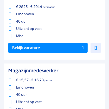
€ 2825
-
€ 2914
per maand
Eindhoven
40 uur
Uitzicht op vast
Mbo
Voe
Bekijk vacature
toe
aan
favo
Magazijnmedewerker
€ 15,57
-
€ 16,73
per uur
Eindhoven
40 uur
Uitzicht op vast