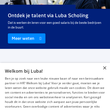
40 uur
40 uur
40
Uitzicht op vast
Uitzicht op vast
Ui
Ontdek je talent via Luba Scholing
€ 14,99
-
€ 16,09
€ 14,99
-
€ 16,09
€
p.u.
p.u.
Dat is werken én leren voor een goed salaris bij de beste bedrijven
in de buurt.
Meer weten
×
Welkom bij Luba!
Vacatures
Over ons
Ben je op zoek naar een leuke nieuwe baan of naar een betrouwbare
Werken bij Luba
Voor werkgevers
partner in HR? Welkom bij Luba! Voor je verder gaat, moeten we je
laten weten dat onze website gebruik maakt van cookies. Dit doen we
Mijn Luba
Contact
om content en advertenties te personaliseren, functies te bieden voor
social media en om ons websiteverkeer te analyseren. Kort gezegd
houdt dit in dat onze website zich aanpast aan jouw persoonlijke
Instagram
Facebook
LinkedIn
YouTube
Tiktok
voorkeuren. Geen overbodige content of advertenties waar je niks