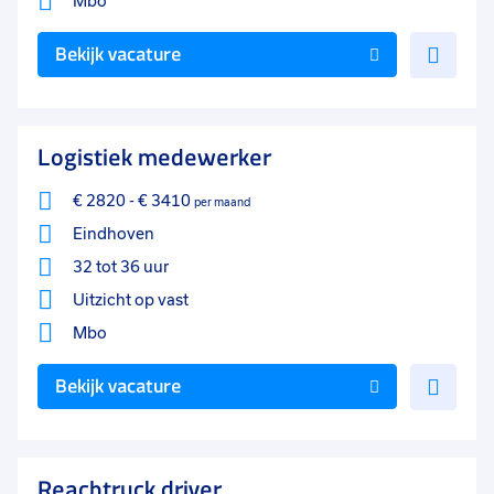
Mbo
Voe
Bekijk vacature
toe
aan
favo
Logistiek medewerker
€ 2820
-
€ 3410
per maand
Eindhoven
32 tot 36 uur
Uitzicht op vast
Mbo
Voe
Bekijk vacature
toe
aan
favo
Reachtruck driver