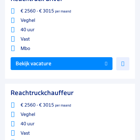
€ 2560
-
€ 3015
per maand
Veghel
40 uur
Vast
Mbo
Voe
Bekijk vacature
toe
aan
favo
Reachtruckchauffeur
€ 2560
-
€ 3015
per maand
Veghel
40 uur
Vast