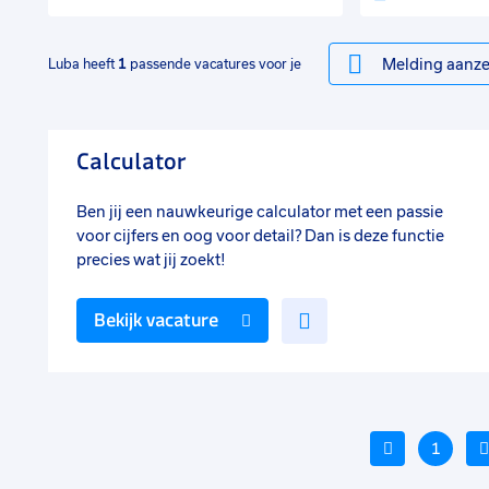
Melding aanze
Luba heeft
1
passende vacatures voor je
Calculator
Ben jij een nauwkeurige calculator met een passie
voor cijfers en oog voor detail? Dan is deze functie
precies wat jij zoekt!
Voeg
Bekijk vacature
toe
aan
favorieten
Vorige
1