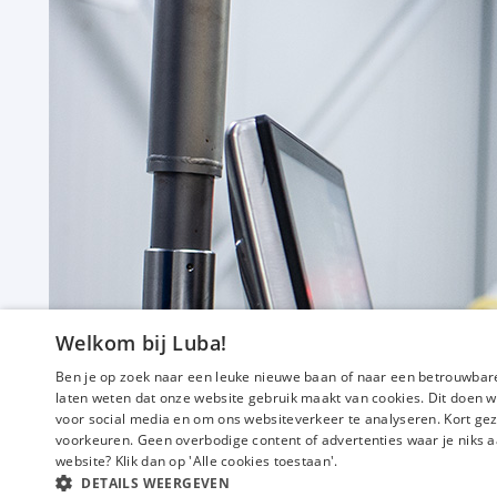
f
Calculator
24 uur
Vast
Krommenie
Welkom bij Luba!
€ 18,00
-
€ 22,00
p.u.
Ben je op zoek naar een leuke nieuwe baan of naar een betrouwbare
laten weten dat onze website gebruik maakt van cookies. Dit doen w
voor social media en om ons websiteverkeer te analyseren. Kort gez
voorkeuren. Geen overbodige content of advertenties waar je niks a
website? Klik dan op 'Alle cookies toestaan'.
DETAILS WEERGEVEN