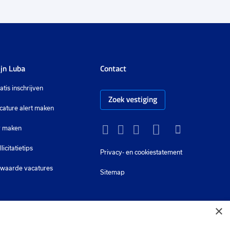
jn Luba
Contact
atis inschrijven
Zoek vestiging
cature alert maken
 maken
Instagram
Facebook
LinkedIn
YouTube
Tiktok
llicitatietips
Privacy-
en cookiestatement
waarde vacatures
Sitemap
×