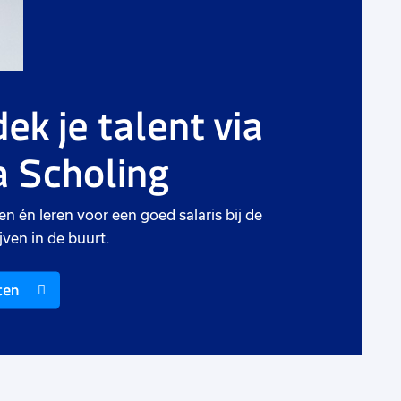
g
ek je talent via
rieten
 Scholing
en én leren voor een goed salaris bij de
jven in de buurt.
ten