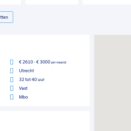
tten
€ 2610
-
€ 3000
per maand
Utrecht
32 tot 40 uur
Vast
Mbo