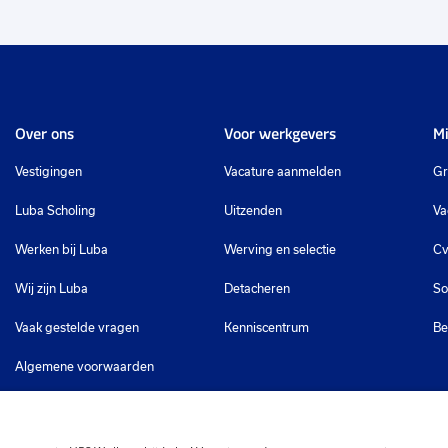
Over ons
Voor werkgevers
Mi
Vestigingen
Vacature aanmelden
Gr
Luba Scholing
Uitzenden
Va
Werken bij Luba
Werving en selectie
Cv
Wij zijn Luba
Detacheren
So
Vaak gestelde vragen
Kenniscentrum
Be
Algemene voorwaarden