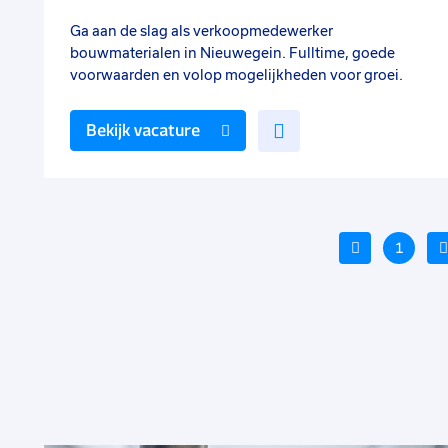
Ga aan de slag als verkoopmedewerker
bouwmaterialen in Nieuwegein. Fulltime, goede
voorwaarden en volop mogelijkheden voor groei.
Voeg
Bekijk vacature
toe
aan
favorieten
Vorige
1