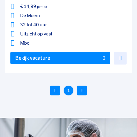
€ 14,99
per uur
De Meern
32 tot 40 uur
Uitzicht op vast
Mbo
Voe
Bekijk vacature
toe
aan
favo
Vorige
1
Volgende
Voeg
Voe