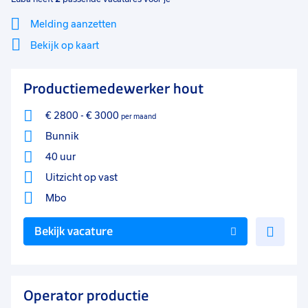
Melding aanzetten
Bekijk op kaart
Mi
Sluiten
Productiemedewerker hout
Filter
lo
€ 2800
-
€ 3000
per maand
Bunnik
40 uur
Uitzicht op vast
Mbo
Voe
Bekijk vacature
toe
aan
favo
Operator productie