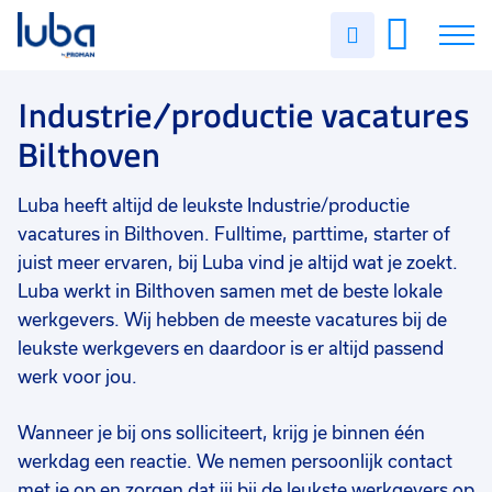
Vakgebied
0
Uren
Filter vacatures
Slui
invullen
Industrie/productie
2
Vacatures
Industrie/productie vacatures
Opleidingsniveau
0
Bilthoven
Mbo
2
Over ons
Soort contract
0
Luba heeft altijd de leukste Industrie/productie
Voor werkgevers
Uitzicht op vast
2
vacatures in Bilthoven. Fulltime, parttime, starter of
Contact
juist meer ervaren, bij Luba vind je altijd wat je zoekt.
Uren per week
0
Luba werkt in Bilthoven samen met de beste lokale
37 - 40+ uur
2
werkgevers. Wij hebben de meeste vacatures bij de
25 - 32 uur
1
leukste werkgevers en daardoor is er altijd passend
werk voor jou.
Wanneer je bij ons solliciteert, krijg je binnen één
werkdag een reactie. We nemen persoonlijk contact
met je op en zorgen dat jij bij de leukste werkgevers op