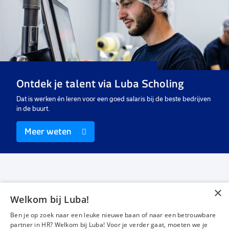
toe
toe
aan
aan
favorieten
favo
Productiemedewerker hout
Operator productie
40 uur
32 tot 40 uur
Uitzicht op vast
Uitzicht op vast
€ 2800
-
€ 3000
€ 14,99
p.m.
p.u.
Ontdek je talent via Luba Scholing
Dat is werken én leren voor een goed salaris bij de beste bedrijven
in de buurt.
Meer weten
×
Welkom bij Luba!
Vacatures
Over ons
Ben je op zoek naar een leuke nieuwe baan of naar een betrouwbare
Werken bij Luba
Voor werkgevers
partner in HR? Welkom bij Luba! Voor je verder gaat, moeten we je