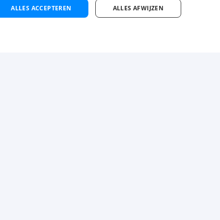
ALLES ACCEPTEREN
ALLES AFWIJZEN
jn Luba
Contact
atis inschrijven
Zoek vestiging
cature alert maken
 maken
Instagram
Facebook
LinkedIn
YouTube
Tiktok
llicitatietips
Privacy-
en cookiestatement
waarde vacatures
Sitemap