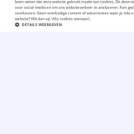
laten weten dat onze website gebruik maakt van cookies. Dit doen w
voor social media en om ons websiteverkeer te analyseren. Kort gez
voorkeuren. Geen overbodige content of advertenties waar je niks a
website? Klik dan op 'Alle cookies toestaan'.
DETAILS WEERGEVEN
Vacatures
Techniek
Industrie
Magazijn
Commercieel
Administratief