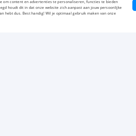
e om content en advertenties te personaliseren, functies te bieden
egd houdt dit in dat onze website zich aanpast aan jouw persoonlijke
an hebt dus. Best handig! Wil je optimaal gebruik maken van onze
Over ons
Voor werkgevers
Mi
Vestigingen
Vacature aanmelden
Gr
Luba Scholing
Uitzenden
Va
Werken bij Luba
Werving en selectie
Cv
Wij zijn Luba
Detacheren
So
Vaak gestelde vragen
Kenniscentrum
Be