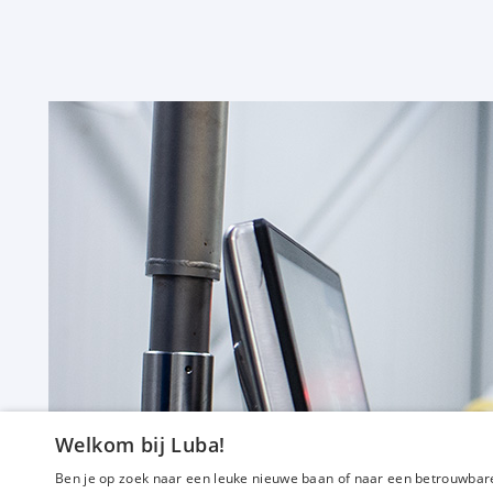
f
Commercieel medewerker techniek
32 tot 40 uur
Uitzicht op vast
Capelle aan den IJssel
Welkom bij Luba!
€ 2800
-
€ 3300
p.m.
Ben je op zoek naar een leuke nieuwe baan of naar een betrouwbare