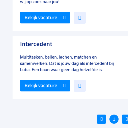
wij op zoek naar jou!
Voeg
Bekijk vacature
toe
aan
favorieten
Intercedent
Multitasken, bellen, lachen, matchen en
samenwerken. Dat is jouw dag als intercedent bij
Luba. Een baan waar geen dag hetzelfde is.
Voeg
Bekijk vacature
toe
aan
favorieten
Vorige
1