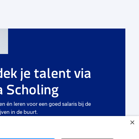
g
Voeg
toe
aan
ek je talent via
rieten
favorie
 Scholing
Intercedent
32 tot 40 uur
Vast
en én leren voor een goed salaris bij de
jven in de buurt.
Capelle aan den IJssel
×
€ 2675
-
€ 3450
ten
p.m.