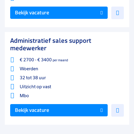
Voe
Bekijk vacature
toe
aan
favo
Administratief sales support
medewerker
€ 2700
-
€ 3400
per maand
Woerden
32 tot 38 uur
Uitzicht op vast
Mbo
Voe
Bekijk vacature
toe
aan
favo