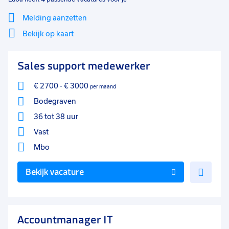
Melding aanzetten
Bekijk op kaart
Mi
Sluiten
Sales support medewerker
Filter
lo
€ 2700
-
€ 3000
per maand
Bodegraven
36 tot 38 uur
Vast
Mbo
Voe
Bekijk vacature
toe
aan
favo
Accountmanager IT