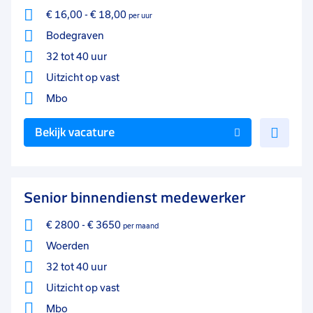
€ 16,00
-
€ 18,00
per uur
Bodegraven
32 tot 40 uur
Uitzicht op vast
Mbo
Voe
Bekijk vacature
toe
aan
favo
Senior binnendienst medewerker
€ 2800
-
€ 3650
per maand
Woerden
32 tot 40 uur
Uitzicht op vast
Mbo