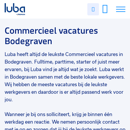
Vakgebied
0
Uren
Filter vacatures
Slui
invullen
Commercieel
4
Vacatures
Commercieel vacatures
Opleidingsniveau
0
Bodegraven
Mbo
4
Over ons
Soort contract
0
Luba heeft altijd de leukste Commercieel vacatures in
Voor werkgevers
Uitzicht op vast
3
Bodegraven. Fulltime, parttime, starter of juist meer
Contact
Vast
1
ervaren, bij Luba vind je altijd wat je zoekt. Luba werkt
in Bodegraven samen met de beste lokale werkgevers.
Uren per week
0
Wij hebben de meeste vacatures bij de leukste
37 - 40+ uur
4
werkgevers en daardoor is er altijd passend werk voor
jou.
25 - 32 uur
3
33 - 36 uur
1
Wanneer je bij ons solliciteert, krijg je binnen één
werkdag een reactie. We nemen persoonlijk contact
met je op en zorgen dat jij bij de leukste werkgevers op