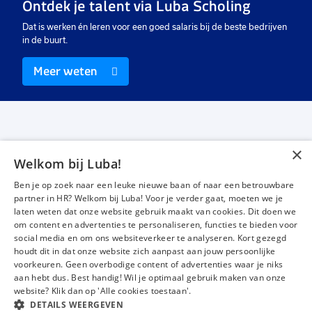
Ontdek je talent via Luba Scholing
Dat is werken én leren voor een goed salaris bij de beste bedrijven
in de buurt.
Meer weten
×
Welkom bij Luba!
Vacatures
Over ons
Ben je op zoek naar een leuke nieuwe baan of naar een betrouwbare
Werken bij Luba
Voor werkgevers
partner in HR? Welkom bij Luba! Voor je verder gaat, moeten we je
laten weten dat onze website gebruik maakt van cookies. Dit doen we
Mijn Luba
Contact
om content en advertenties te personaliseren, functies te bieden voor
social media en om ons websiteverkeer te analyseren. Kort gezegd
houdt dit in dat onze website zich aanpast aan jouw persoonlijke
Instagram
Facebook
LinkedIn
YouTube
Tiktok
voorkeuren. Geen overbodige content of advertenties waar je niks
aan hebt dus. Best handig! Wil je optimaal gebruik maken van onze
website? Klik dan op 'Alle cookies toestaan'.
DETAILS WEERGEVEN