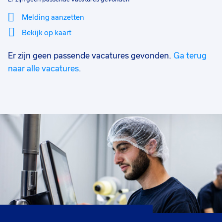
Melding aanzetten
Bekijk op kaart
Er zijn geen passende vacatures gevonden.
Ga terug
Mi
Sluiten
Filter
lo
naar alle vacatures
.