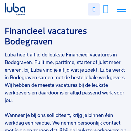
Vakgebied
0
Uren
Filter vacatures
Slui
invullen
Opleidingsniveau
0
Soort contract
0
Vacatures
Financieel vacatures
Uren per week
0
Bodegraven
Over ons
Luba heeft altijd de leukste Financieel vacatures in
Voor werkgevers
Bodegraven. Fulltime, parttime, starter of juist meer
Contact
ervaren, bij Luba vind je altijd wat je zoekt. Luba werkt
in Bodegraven samen met de beste lokale werkgevers.
Wij hebben de meeste vacatures bij de leukste
werkgevers en daardoor is er altijd passend werk voor
jou.
Wanneer je bij ons solliciteert, krijg je binnen één
werkdag een reactie. We nemen persoonlijk contact
met je op en zorgen dat jij bij de leukste werkgevers op