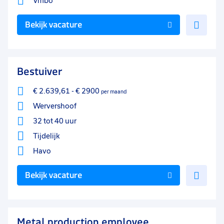
Vmbo
Voe
Bekijk vacature
toe
aan
favo
Bestuiver
€ 2.639,61
-
€ 2900
per maand
Wervershoof
32 tot 40 uur
Tijdelijk
Havo
Voe
Bekijk vacature
toe
aan
favo
Metal production employee