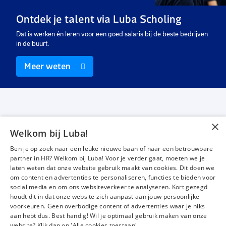
Vast
Vast
Ui
Ontdek je talent via Luba Scholing
€ 5103
-
€ 6379
€ 3017
-
€ 4137
€ 
p.m.
p.m.
Dat is werken én leren voor een goed salaris bij de beste bedrijven
in de buurt.
Meer weten
×
Welkom bij Luba!
Vacatures
Over ons
Ben je op zoek naar een leuke nieuwe baan of naar een betrouwbare
Werken bij Luba
Voor werkgevers
partner in HR? Welkom bij Luba! Voor je verder gaat, moeten we je
laten weten dat onze website gebruik maakt van cookies. Dit doen we
Mijn Luba
Contact
om content en advertenties te personaliseren, functies te bieden voor
social media en om ons websiteverkeer te analyseren. Kort gezegd
houdt dit in dat onze website zich aanpast aan jouw persoonlijke
Instagram
Facebook
LinkedIn
YouTube
Tiktok
voorkeuren. Geen overbodige content of advertenties waar je niks
aan hebt dus. Best handig! Wil je optimaal gebruik maken van onze
website? Klik dan op 'Alle cookies toestaan'.