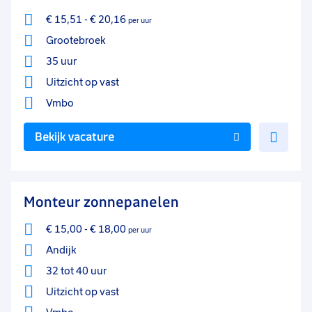
€ 15,51
-
€ 20,16
per uur
Grootebroek
35 uur
Uitzicht op vast
Vmbo
Voe
Bekijk vacature
toe
aan
favo
Monteur zonnepanelen
€ 15,00
-
€ 18,00
per uur
Andijk
32 tot 40 uur
Uitzicht op vast