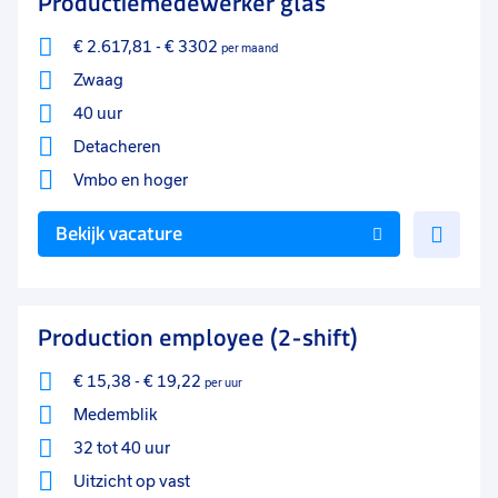
Productiemedewerker glas
€ 2.617,81
-
€ 3302
per maand
Zwaag
40 uur
Detacheren
Vmbo
en hoger
Voe
Bekijk vacature
toe
aan
favo
Production employee (2-shift)
€ 15,38
-
€ 19,22
per uur
Medemblik
32 tot 40 uur
Uitzicht op vast