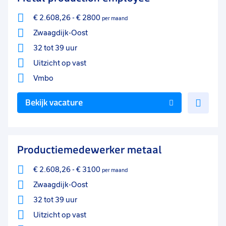
€ 2.608,26
-
€ 2800
per maand
Zwaagdijk-Oost
32 tot 39 uur
Uitzicht op vast
Vmbo
Voe
Bekijk vacature
toe
aan
favo
Productiemedewerker metaal
€ 2.608,26
-
€ 3100
per maand
Zwaagdijk-Oost
32 tot 39 uur
Uitzicht op vast