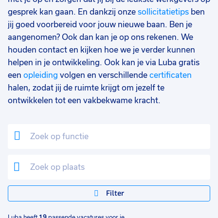
gesprek kan gaan. En dankzij onze
sollicitatietips
ben
Tijdelijk
1
jij goed voorbereid voor jouw nieuwe baan. Ben je
Uren per week
0
aangenomen? Ook dan kan je op ons rekenen. We
37 - 40+ uur
17
houden contact en kijken hoe we je verder kunnen
helpen in je ontwikkeling. Ook kan je via Luba gratis
25 - 32 uur
11
een
opleiding
volgen en verschillende
certificaten
halen, zodat jij de ruimte krijgt om jezelf te
33 - 36 uur
2
ontwikkelen tot een vakbekwame kracht.
0 - 8 uur
1
Filter
Luba heeft
19
passende vacatures voor je