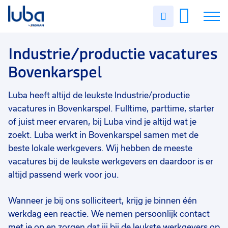
Vakgebied
0
Uren
Filter vacatures
Slui
invullen
Industrie/productie
19
Vacatures
Industrie/productie vacatures
Opleidingsniveau
0
Bovenkarspel
Mbo
11
Over ons
Vmbo
7
Luba heeft altijd de leukste Industrie/productie
Voor werkgevers
Havo
3
vacatures in Bovenkarspel. Fulltime, parttime, starter
Contact
of juist meer ervaren, bij Luba vind je altijd wat je
Hbo
2
zoekt. Luba werkt in Bovenkarspel samen met de
Vwo
1
beste lokale werkgevers. Wij hebben de meeste
vacatures bij de leukste werkgevers en daardoor is er
Soort contract
0
altijd passend werk voor jou.
Uitzicht op vast
14
Wanneer je bij ons solliciteert, krijg je binnen één
Vast
3
werkdag een reactie. We nemen persoonlijk contact
Detacheren
1
met je op en zorgen dat jij bij de leukste werkgevers op