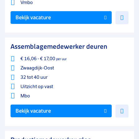
Vmbo
Voe
Bekijk vacature
toe
aan
favo
Assemblagemedewerker deuren
€ 16,06
-
€ 17,00
per uur
Zwaagdijk-Oost
32 tot 40 uur
Uitzicht op vast
Mbo
Voe
Bekijk vacature
toe
aan
favo