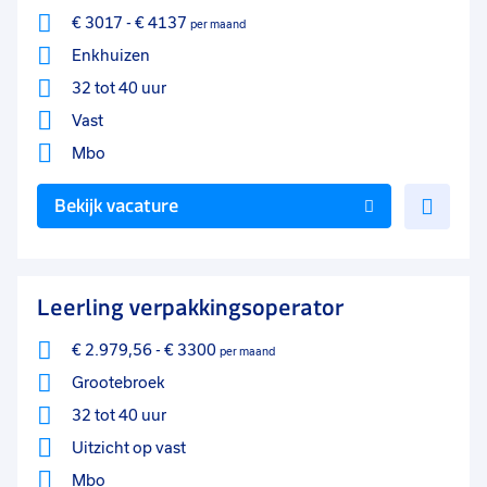
€ 3017
-
€ 4137
per maand
Enkhuizen
32 tot 40 uur
Vast
Mbo
Voe
Bekijk vacature
toe
aan
favo
Leerling verpakkingsoperator
€ 2.979,56
-
€ 3300
per maand
Grootebroek
32 tot 40 uur
Uitzicht op vast
Mbo