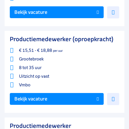
Voe
Bekijk vacature
toe
aan
favo
Productiemedewerker (oproepkracht)
€ 15,51
-
€ 18,88
per uur
Grootebroek
8 tot 35 uur
Uitzicht op vast
Vmbo
Voe
Bekijk vacature
toe
aan
favo
Productiemedewerker