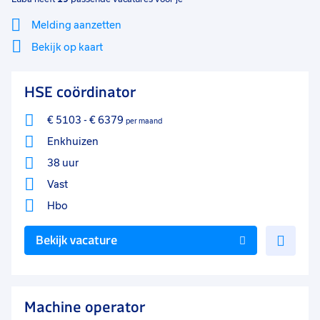
Melding aanzetten
Bekijk op kaart
Mi
Sluiten
HSE coördinator
Filter
lo
€ 5103
-
€ 6379
per maand
Enkhuizen
38 uur
Vast
Hbo
Voe
Bekijk vacature
toe
aan
favo
Machine operator