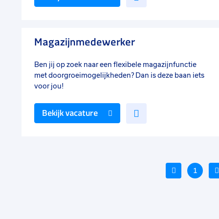
toe
aan
favorieten
Magazijnmedewerker
Ben jij op zoek naar een flexibele magazijnfunctie
met doorgroeimogelijkheden? Dan is deze baan iets
voor jou!
Voeg
Bekijk vacature
toe
aan
favorieten
Vorige
1