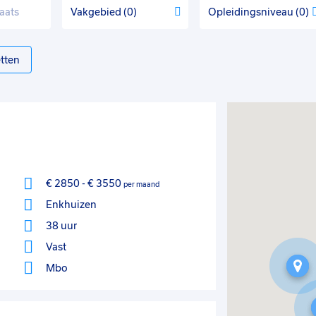
Vakgebied
0
Opleidingsniveau
0
tten
€ 2850
-
€ 3550
per maand
Enkhuizen
38 uur
Vast
Mbo