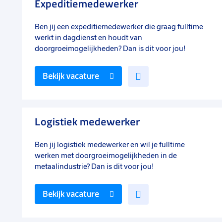
Expeditiemedewerker
Ben jij een expeditiemedewerker die graag fulltime
werkt in dagdienst en houdt van
doorgroeimogelijkheden? Dan is dit voor jou!
Voeg
Bekijk vacature
toe
aan
favorieten
Logistiek medewerker
Ben jij logistiek medewerker en wil je fulltime
werken met doorgroeimogelijkheden in de
metaalindustrie? Dan is dit voor jou!
Voeg
Bekijk vacature
toe
aan