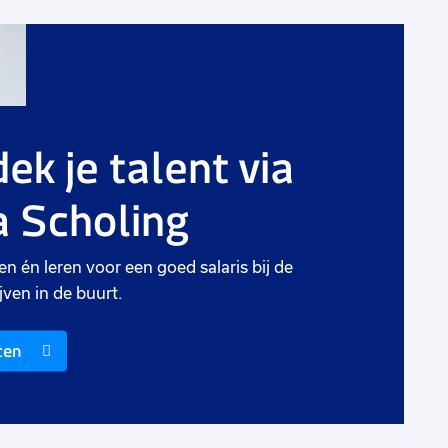
g
Voeg
toe
aan
ek je talent via
rieten
favorie
 Scholing
Logistiek medewerker
O
32 tot 40 uur
Uitzicht op vast
4
en én leren voor een goed salaris bij de
jven in de buurt.
Zwaagdijk-Oost
€ 2700
-
€ 3000
€
ten
p.m.