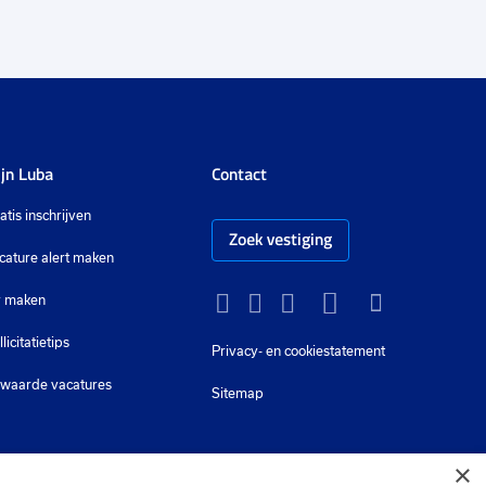
jn Luba
Contact
atis inschrijven
Zoek vestiging
cature alert maken
 maken
Instagram
Facebook
LinkedIn
YouTube
Tiktok
llicitatietips
Privacy-
en cookiestatement
waarde vacatures
Sitemap
×