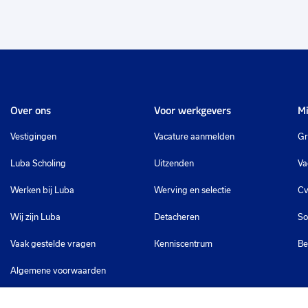
Over ons
Voor werkgevers
Mi
Vestigingen
Vacature aanmelden
Gr
Luba Scholing
Uitzenden
Va
Werken bij Luba
Werving en selectie
Cv
Wij zijn Luba
Detacheren
So
Vaak gestelde vragen
Kenniscentrum
Be
Algemene voorwaarden