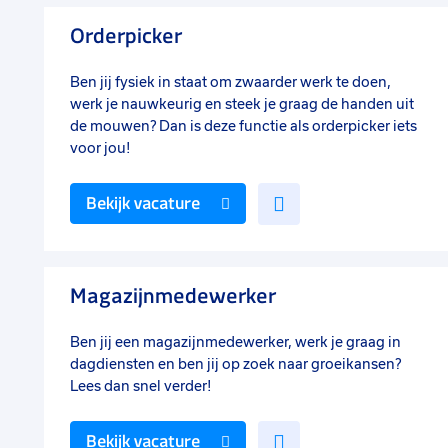
favorieten
Orderpicker
Ben jij fysiek in staat om zwaarder werk te doen,
werk je nauwkeurig en steek je graag de handen uit
de mouwen? Dan is deze functie als orderpicker iets
voor jou!
Voeg
Bekijk vacature
toe
aan
favorieten
Magazijnmedewerker
Ben jij een magazijnmedewerker, werk je graag in
dagdiensten en ben jij op zoek naar groeikansen?
Lees dan snel verder!
Voeg
Bekijk vacature