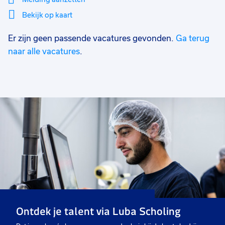
Bekijk op kaart
Er zijn geen passende vacatures gevonden.
Ga terug
Mi
Sluiten
Filter
lo
naar alle vacatures
.
Ontdek je talent via Luba Scholing