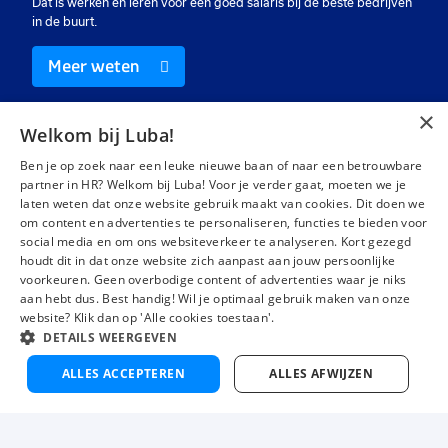
Dat is werken én leren voor een goed salaris bij de beste bedrijven
in de buurt.
Meer weten
×
Welkom bij Luba!
Ben je op zoek naar een leuke nieuwe baan of naar een betrouwbare
partner in HR? Welkom bij Luba! Voor je verder gaat, moeten we je
laten weten dat onze website gebruik maakt van cookies. Dit doen we
Vacatures
Over ons
om content en advertenties te personaliseren, functies te bieden voor
social media en om ons websiteverkeer te analyseren. Kort gezegd
Werken bij Luba
Voor werkgevers
houdt dit in dat onze website zich aanpast aan jouw persoonlijke
Mijn Luba
Contact
voorkeuren. Geen overbodige content of advertenties waar je niks
aan hebt dus. Best handig! Wil je optimaal gebruik maken van onze
website? Klik dan op 'Alle cookies toestaan'.
DETAILS WEERGEVEN
Instagram
Facebook
LinkedIn
YouTube
Tiktok
ALLES ACCEPTEREN
ALLES AFWIJZEN
Luba wordt beoordeeld met een
4,3 uit 5
van 1484 Google-reviews