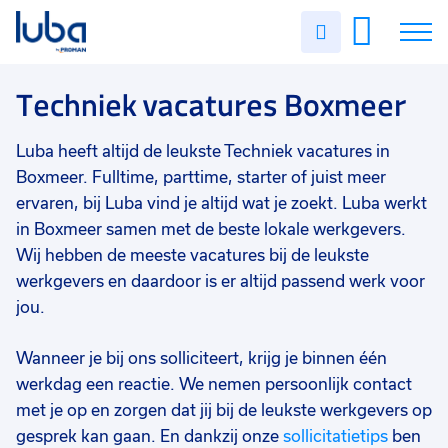
Vakgebied
0
Uren
Filter vacatures
Slui
invullen
Opleidingsniveau
0
Soort contract
0
Vacatures
Techniek vacatures Boxmeer
Uren per week
0
Over ons
Luba heeft altijd de leukste Techniek vacatures in
Boxmeer. Fulltime, parttime, starter of juist meer
Voor werkgevers
ervaren, bij Luba vind je altijd wat je zoekt. Luba werkt
in Boxmeer samen met de beste lokale werkgevers.
Contact
Wij hebben de meeste vacatures bij de leukste
werkgevers en daardoor is er altijd passend werk voor
jou.
Wanneer je bij ons solliciteert, krijg je binnen één
werkdag een reactie. We nemen persoonlijk contact
met je op en zorgen dat jij bij de leukste werkgevers op
gesprek kan gaan. En dankzij onze
sollicitatietips
ben