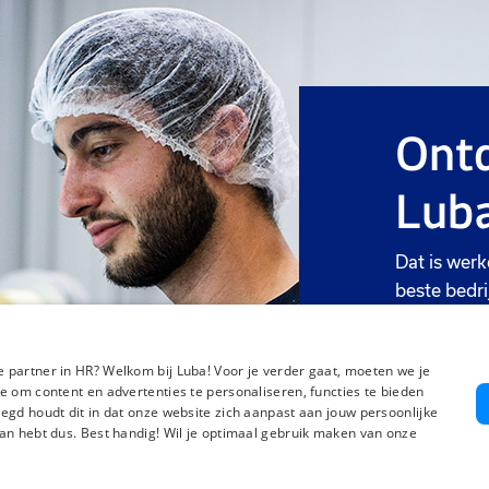
Ontd
Luba
Dat is werk
beste bedri
Meer we
 partner in HR? Welkom bij Luba! Voor je verder gaat, moeten we je
e om content en advertenties te personaliseren, functies te bieden
egd houdt dit in dat onze website zich aanpast aan jouw persoonlijke
an hebt dus. Best handig! Wil je optimaal gebruik maken van onze