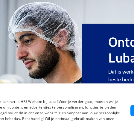
Ontd
Luba
Dat is werk
beste bedri
Meer we
 partner in HR? Welkom bij Luba! Voor je verder gaat, moeten we je
e om content en advertenties te personaliseren, functies te bieden
egd houdt dit in dat onze website zich aanpast aan jouw persoonlijke
an hebt dus. Best handig! Wil je optimaal gebruik maken van onze