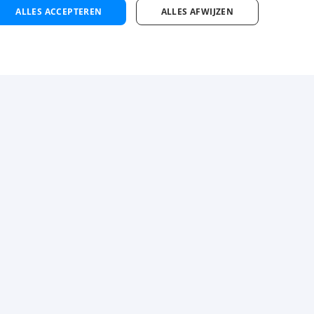
ALLES ACCEPTEREN
ALLES AFWIJZEN
jn Luba
Contact
atis inschrijven
Zoek vestiging
cature alert maken
 maken
Instagram
Facebook
LinkedIn
YouTube
Tiktok
llicitatietips
Privacy-
en cookiestatement