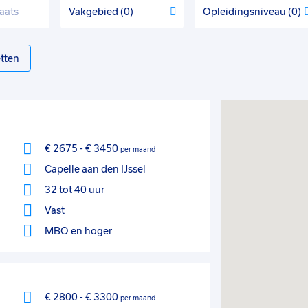
Vakgebied
0
Opleidingsniveau
0
tten
€ 2675
-
€ 3450
per maand
Capelle aan den IJssel
32 tot 40 uur
Vast
MBO
en hoger
€ 2800
-
€ 3300
per maand