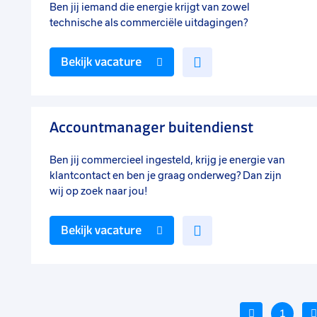
Ben jij iemand die energie krijgt van zowel
technische als commerciële uitdagingen?
Voeg
Bekijk vacature
toe
aan
favorieten
Accountmanager buitendienst
Ben jij commercieel ingesteld, krijg je energie van
klantcontact en ben je graag onderweg? Dan zijn
wij op zoek naar jou!
Voeg
Bekijk vacature
toe
aan
favorieten
Vorige
1