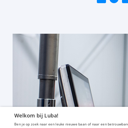
f
Intercedent
32 tot 40 uur
Vast
Capelle aan den IJssel
Welkom bij Luba!
Ben je op zoek naar een leuke nieuwe baan of naar een betrouwbare
€ 2675
-
€ 3450
p.m.