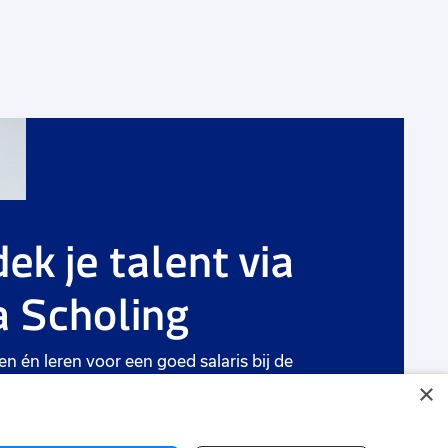
g
Voeg
toe
aan
ek je talent via
rieten
favorie
 Scholing
Accountmanager buitendienst
36 tot 40 uur
Uitzicht op vast
en én leren voor een goed salaris bij de
jven in de buurt.
×
Capelle aan den IJssel
€ 2900
-
€ 3850
ten
p.m.