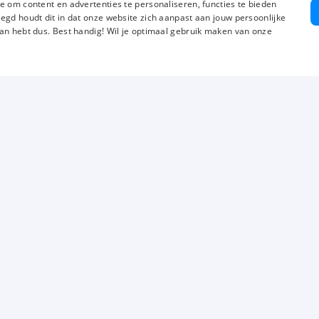
e om content en advertenties te personaliseren, functies te bieden
egd houdt dit in dat onze website zich aanpast aan jouw persoonlijke
an hebt dus. Best handig! Wil je optimaal gebruik maken van onze
Over ons
Voor werkgevers
Mi
Vestigingen
Vacature aanmelden
Gr
Luba Scholing
Uitzenden
Va
Werken bij Luba
Werving en selectie
Cv
Wij zijn Luba
Detacheren
So