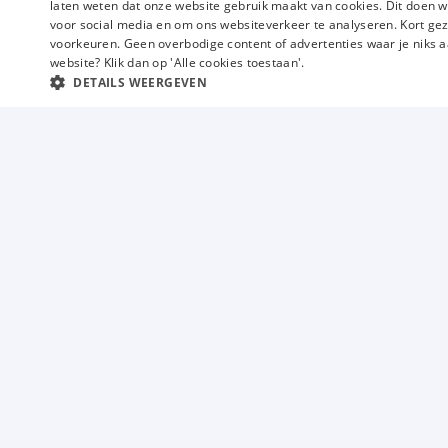
laten weten dat onze website gebruik maakt van cookies. Dit doen w
voor social media en om ons websiteverkeer te analyseren. Kort gez
voorkeuren. Geen overbodige content of advertenties waar je niks a
website? Klik dan op 'Alle cookies toestaan'.
DETAILS WEERGEVEN
Vacatures
Techniek
Industrie
Magazijn
Commercieel