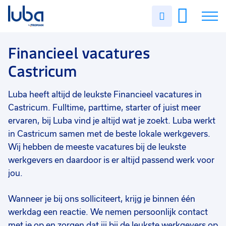
Vakgebied
0
Uren
Filter vacatures
Slui
invullen
Financieel
4
Vacatures
Financieel vacatures
Opleidingsniveau
0
Castricum
Mbo
3
Over ons
Hbo
1
Luba heeft altijd de leukste Financieel vacatures in
Voor werkgevers
Soort contract
0
Castricum. Fulltime, parttime, starter of juist meer
Contact
Vast
3
ervaren, bij Luba vind je altijd wat je zoekt. Luba werkt
in Castricum samen met de beste lokale werkgevers.
Uitzicht op vast
3
Wij hebben de meeste vacatures bij de leukste
werkgevers en daardoor is er altijd passend werk voor
Detacheren
2
jou.
Tijdelijk
1
Wanneer je bij ons solliciteert, krijg je binnen één
Uren per week
0
werkdag een reactie. We nemen persoonlijk contact
17 - 24 uur
2
met je op en zorgen dat jij bij de leukste werkgevers op