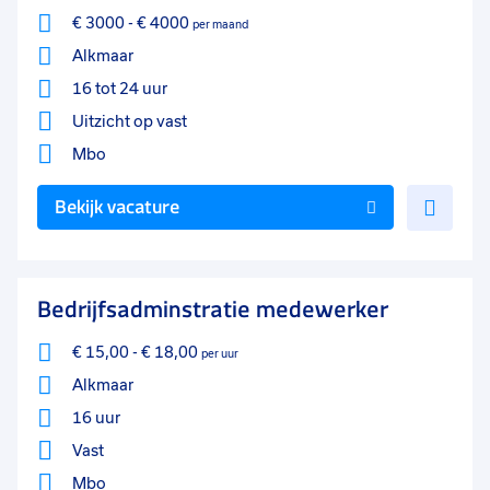
€ 3000
-
€ 4000
per maand
Alkmaar
16 tot 24 uur
Uitzicht op vast
Mbo
Voe
Bekijk vacature
toe
aan
favo
Bedrijfsadminstratie medewerker
€ 15,00
-
€ 18,00
per uur
Alkmaar
16 uur
Vast
Mbo