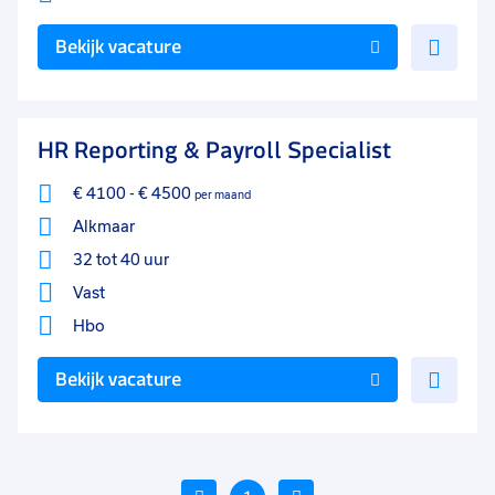
Voe
Bekijk vacature
toe
aan
favo
HR Reporting & Payroll Specialist
€ 4100
-
€ 4500
per maand
Alkmaar
32 tot 40 uur
Vast
Hbo
Voe
Bekijk vacature
toe
aan
favo