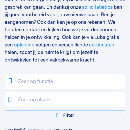
9 - 16 uur
2
gesprek kan gaan. En dankzij onze
sollicitatietips
ben
jij goed voorbereid voor jouw nieuwe baan. Ben je
37 - 40+ uur
1
aangenomen? Ook dan kan je op ons rekenen. We
25 - 32 uur
1
houden contact en kijken hoe we je verder kunnen
helpen in je ontwikkeling. Ook kan je via Luba gratis
een
opleiding
volgen en verschillende
certificaten
halen, zodat jij de ruimte krijgt om jezelf te
ontwikkelen tot een vakbekwame kracht.
Filter
Luba heeft
4
passende vacatures voor je