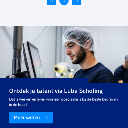
Vorige
1
Volgende
Voeg
Voeg
Voe
toe
toe
toe
aan
aan
aan
favorieten
favorieten
favo
Calculator
Financieel medewerker
Be
m
24 uur
16 tot 24 uur
16
Vast
Uitzicht op vast
Va
Ontdek je talent via Luba Scholing
€ 18,00
-
€ 22,00
€ 3000
-
€ 4000
€ 
p.u.
p.m.
Dat is werken én leren voor een goed salaris bij de beste bedrijven
in de buurt.
Meer weten