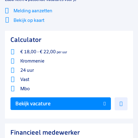
Melding aanzetten
Bekijk op kaart
Mi
Sluiten
Calculator
Filter
lo
€ 18,00
-
€ 22,00
per uur
Krommenie
24 uur
Vast
Mbo
Voe
Bekijk vacature
toe
aan
favo
Financieel medewerker