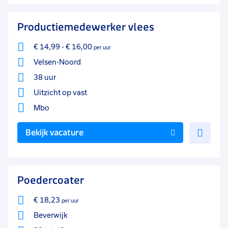
aan
favo
Productiemedewerker vlees
€ 14,99
-
€ 16,00
per uur
Velsen-Noord
38 uur
Uitzicht op vast
Mbo
Voe
Bekijk vacature
toe
aan
favo
Poedercoater
€ 18,23
per uur
Beverwijk