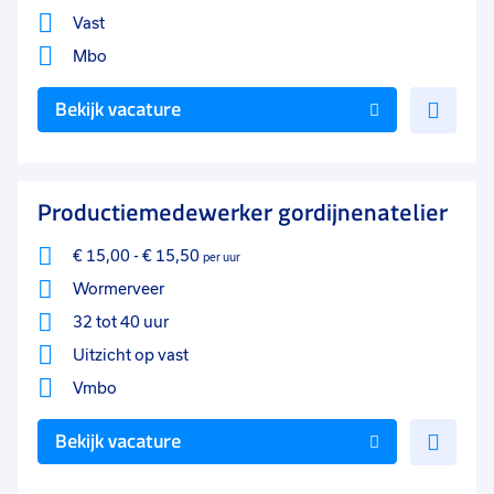
Vast
Mbo
Voe
Bekijk vacature
toe
aan
favo
Productiemedewerker gordijnenatelier
€ 15,00
-
€ 15,50
per uur
Wormerveer
32 tot 40 uur
Uitzicht op vast
Vmbo
Voe
Bekijk vacature
toe
aan