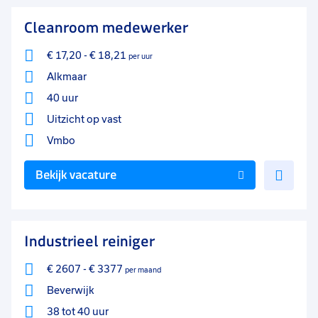
favo
Cleanroom medewerker
€ 17,20
-
€ 18,21
per uur
Alkmaar
40 uur
Uitzicht op vast
Vmbo
Voe
Bekijk vacature
toe
aan
favo
Industrieel reiniger
€ 2607
-
€ 3377
per maand
Beverwijk
38 tot 40 uur