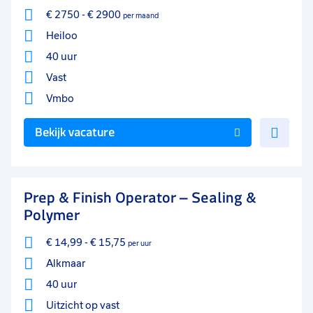
€ 2750
-
€ 2900
per maand
Heiloo
40 uur
Vast
Vmbo
Voe
Bekijk vacature
toe
aan
favo
Prep & Finish Operator – Sealing &
Polymer
€ 14,99
-
€ 15,75
per uur
Alkmaar
40 uur
Uitzicht op vast