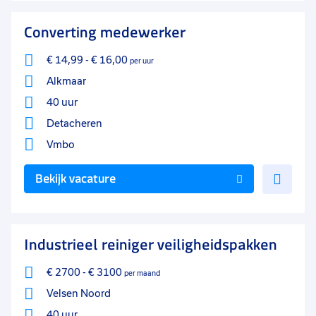
favo
Converting medewerker
€ 14,99
-
€ 16,00
per uur
Alkmaar
40 uur
Detacheren
Vmbo
Voe
Bekijk vacature
toe
aan
favo
Industrieel reiniger veiligheidspakken
€ 2700
-
€ 3100
per maand
Velsen Noord
40 uur