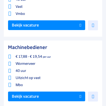
Vast
Vmbo
Voe
Bekijk vacature
toe
aan
favo
Machinebediener
€ 17,88
-
€ 19,54
per uur
Wormerveer
40 uur
Uitzicht op vast
Mbo
Voe
Bekijk vacature
toe