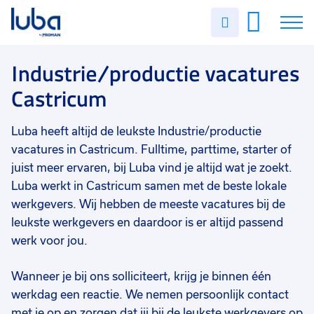
Vakgebied
0
Uren
Filter vacatures
Slui
invullen
Industrie/productie
24
Vacatures
Industrie/productie vacatures
Opleidingsniveau
0
Castricum
Mbo
16
Over ons
Vmbo
8
Luba heeft altijd de leukste Industrie/productie
Voor werkgevers
Soort contract
0
vacatures in Castricum. Fulltime, parttime, starter of
Contact
Uitzicht op vast
21
juist meer ervaren, bij Luba vind je altijd wat je zoekt.
Luba werkt in Castricum samen met de beste lokale
Detacheren
10
werkgevers. Wij hebben de meeste vacatures bij de
leukste werkgevers en daardoor is er altijd passend
Vast
7
werk voor jou.
Uren per week
0
37 - 40+ uur
23
Wanneer je bij ons solliciteert, krijg je binnen één
werkdag een reactie. We nemen persoonlijk contact
25 - 32 uur
5
met je op en zorgen dat jij bij de leukste werkgevers op