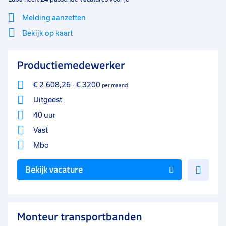
Melding aanzetten
Bekijk op kaart
Mi
Sluiten
Productiemedewerker
Filter
lo
€ 2.608,26
-
€ 3200
per maand
Uitgeest
40 uur
Vast
Mbo
Voe
Bekijk vacature
toe
aan
favo
Monteur transportbanden