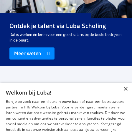
Se
40 uur
40 uur
40
Vast
Vast
Ui
Ontdek je talent via Luba Scholing
€ 2.608,26
-
€ 3200
€ 2750
-
€ 2900
€ 
p.m.
p.m.
Dat is werken én leren voor een goed salaris bij de beste bedrijven
in de buurt.
Meer weten
×
Welkom bij Luba!
Vacatures
Over ons
Ben je op zoek naar een leuke nieuwe baan of naar een betrouwbare
Werken bij Luba
Voor werkgevers
partner in HR? Welkom bij Luba! Voor je verder gaat, moeten we je
laten weten dat onze website gebruik maakt van cookies. Dit doen we
Mijn Luba
Contact
om content en advertenties te personaliseren, functies te bieden voor
social media en om ons websiteverkeer te analyseren. Kort gezegd
houdt dit in dat onze website zich aanpast aan jouw persoonlijke