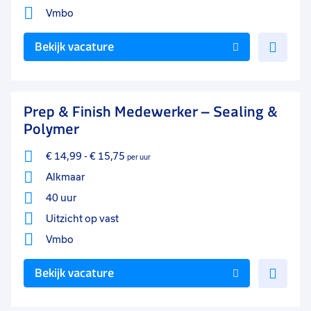
Vmbo
Voe
Bekijk vacature
toe
aan
favo
Prep & Finish Medewerker – Sealing &
Polymer
€ 14,99
-
€ 15,75
per uur
Alkmaar
40 uur
Uitzicht op vast
Vmbo
Voe
Bekijk vacature
toe
aan