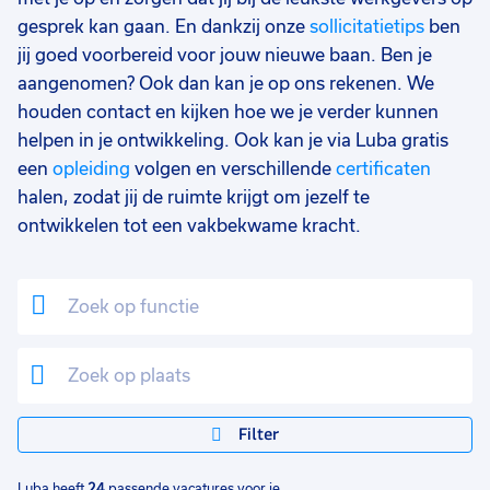
33 - 36 uur
3
gesprek kan gaan. En dankzij onze
sollicitatietips
ben
jij goed voorbereid voor jouw nieuwe baan. Ben je
17 - 24 uur
1
aangenomen? Ook dan kan je op ons rekenen. We
houden contact en kijken hoe we je verder kunnen
helpen in je ontwikkeling. Ook kan je via Luba gratis
een
opleiding
volgen en verschillende
certificaten
halen, zodat jij de ruimte krijgt om jezelf te
ontwikkelen tot een vakbekwame kracht.
Filter
Luba heeft
24
passende vacatures voor je