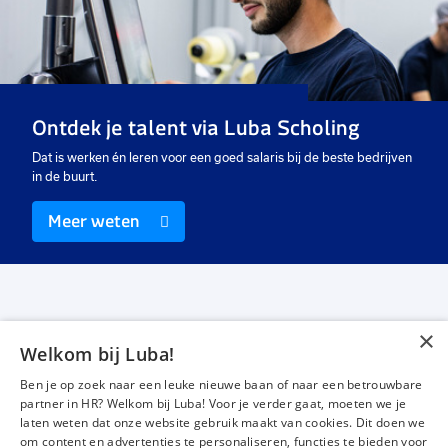
favorieten
favo
Nursery Worker (Moss
Kwekerij medewerker (mos)
Cultivation)
16 uur
16 uur
Detacheren
Uitzicht op vast
Ontdek je talent via Luba Scholing
€ 15,00
-
€ 16,00
€ 15,00
-
€ 16,00
p.u.
p.u.
Dat is werken én leren voor een goed salaris bij de beste bedrijven
in de buurt.
Meer weten
×
Welkom bij Luba!
Vacatures
Over ons
Ben je op zoek naar een leuke nieuwe baan of naar een betrouwbare
Werken bij Luba
Voor werkgevers
partner in HR? Welkom bij Luba! Voor je verder gaat, moeten we je
laten weten dat onze website gebruik maakt van cookies. Dit doen we
Mijn Luba
Contact
om content en advertenties te personaliseren, functies te bieden voor