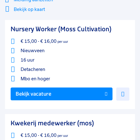
Bekijk op kaart
Mi
Sluiten
Nursery Worker (Moss Cultivation)
Filter
lo
€ 15,00
-
€ 16,00
per uur
Nieuwveen
16 uur
Detacheren
Mbo
en hoger
Voe
Bekijk vacature
toe
aan
favo
Kwekerij medewerker (mos)
€ 15,00
-
€ 16,00
per uur