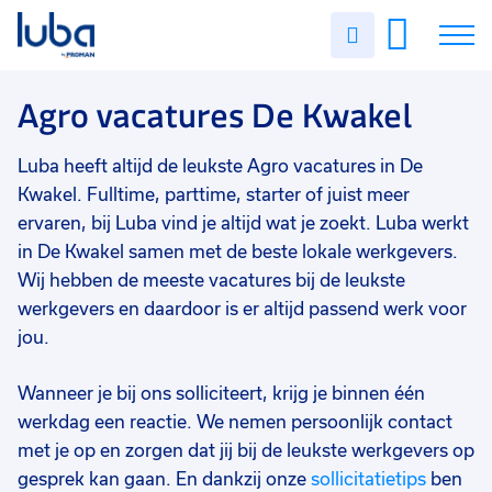
Vakgebied
0
Uren
Filter vacatures
Slui
invullen
Agro
2
Vacatures
Agro vacatures De Kwakel
Opleidingsniveau
0
Mbo
2
Over ons
Luba heeft altijd de leukste Agro vacatures in De
Vmbo
2
Kwakel. Fulltime, parttime, starter of juist meer
Voor werkgevers
ervaren, bij Luba vind je altijd wat je zoekt. Luba werkt
Soort contract
0
in De Kwakel samen met de beste lokale werkgevers.
Contact
Uitzicht op vast
2
Wij hebben de meeste vacatures bij de leukste
Tijdelijk
2
werkgevers en daardoor is er altijd passend werk voor
jou.
Detacheren
1
Wanneer je bij ons solliciteert, krijg je binnen één
Uren per week
0
werkdag een reactie. We nemen persoonlijk contact
9 - 16 uur
2
met je op en zorgen dat jij bij de leukste werkgevers op
gesprek kan gaan. En dankzij onze
sollicitatietips
ben