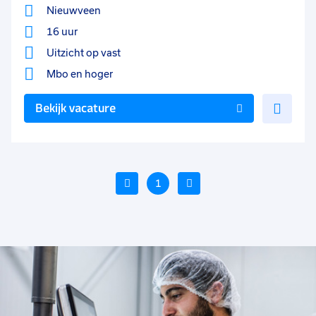
Nieuwveen
16 uur
Uitzicht op vast
Mbo
en hoger
Voe
Bekijk vacature
toe
aan
favo
Vorige
1
Volgende
Voeg
Voe
toe
toe
aan
aan