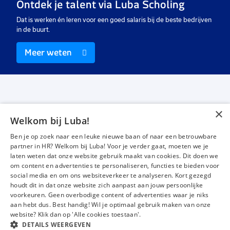
Ontdek je talent via Luba Scholing
Dat is werken én leren voor een goed salaris bij de beste bedrijven
in de buurt.
Meer weten
×
Welkom bij Luba!
Vacatures
Over ons
Ben je op zoek naar een leuke nieuwe baan of naar een betrouwbare
Werken bij Luba
Voor werkgevers
partner in HR? Welkom bij Luba! Voor je verder gaat, moeten we je
laten weten dat onze website gebruik maakt van cookies. Dit doen we
Mijn Luba
Contact
om content en advertenties te personaliseren, functies te bieden voor
social media en om ons websiteverkeer te analyseren. Kort gezegd
houdt dit in dat onze website zich aanpast aan jouw persoonlijke
Instagram
Facebook
LinkedIn
YouTube
Tiktok
voorkeuren. Geen overbodige content of advertenties waar je niks
aan hebt dus. Best handig! Wil je optimaal gebruik maken van onze
website? Klik dan op 'Alle cookies toestaan'.
DETAILS WEERGEVEN