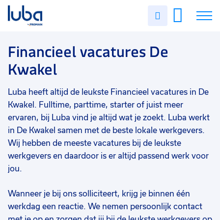
Vakgebied
0
Uren
Filter vacatures
Slui
invullen
Opleidingsniveau
0
Soort contract
0
Vacatures
Financieel vacatures De
Uren per week
0
Kwakel
Over ons
Luba heeft altijd de leukste Financieel vacatures in De
Voor werkgevers
Kwakel. Fulltime, parttime, starter of juist meer
Contact
ervaren, bij Luba vind je altijd wat je zoekt. Luba werkt
in De Kwakel samen met de beste lokale werkgevers.
Wij hebben de meeste vacatures bij de leukste
werkgevers en daardoor is er altijd passend werk voor
jou.
Wanneer je bij ons solliciteert, krijg je binnen één
werkdag een reactie. We nemen persoonlijk contact
met je op en zorgen dat jij bij de leukste werkgevers op