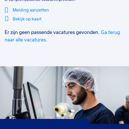
Melding aanzetten
Bekijk op kaart
Er zijn geen passende vacatures gevonden.
Ga terug
Mi
Sluiten
Filter
lo
naar alle vacatures
.