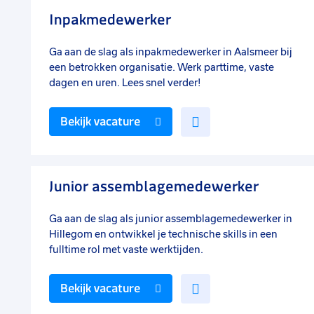
favorieten
Inpakmedewerker
Ga aan de slag als inpakmedewerker in Aalsmeer bij
een betrokken organisatie. Werk parttime, vaste
dagen en uren. Lees snel verder!
Voeg
Bekijk vacature
toe
aan
favorieten
Junior assemblagemedewerker
Ga aan de slag als junior assemblagemedewerker in
Hillegom en ontwikkel je technische skills in een
fulltime rol met vaste werktijden.
Voeg
Bekijk vacature
toe