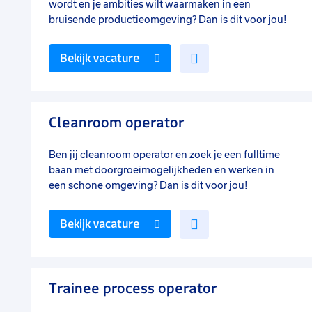
wordt en je ambities wilt waarmaken in een
bruisende productieomgeving? Dan is dit voor jou!
Voeg
Bekijk vacature
toe
aan
favorieten
Cleanroom operator
Ben jij cleanroom operator en zoek je een fulltime
baan met doorgroeimogelijkheden en werken in
een schone omgeving? Dan is dit voor jou!
Voeg
Bekijk vacature
toe
aan
favorieten
Trainee process operator