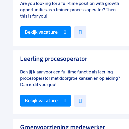
Are you looking for a full-time position with growth
opportunities as a trainee process operator? Then
this is for you!
Voeg
Bekijk vacature
toe
aan
favorieten
Leerling procesoperator
Ben jij klaar voor een fulltime functie als leerling
procesoperator met doorgroeikansen en opleiding?
Dan is dit voor jou!
Voeg
Bekijk vacature
toe
aan
favorieten
Groenvoorziening medewerker