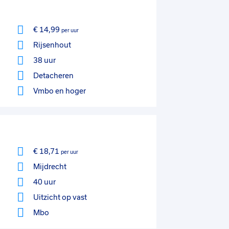
€ 14,99
per uur
Rijsenhout
38 uur
Detacheren
Vmbo
en hoger
€ 18,71
per uur
Mijdrecht
40 uur
Uitzicht op vast
Mbo