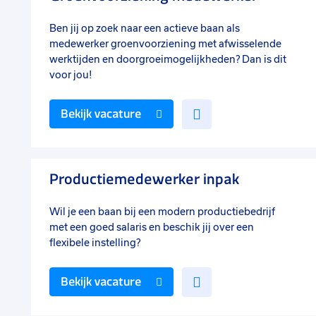
Ben jij op zoek naar een actieve baan als
medewerker groenvoorziening met afwisselende
werktijden en doorgroeimogelijkheden? Dan is dit
voor jou!
Voeg
Bekijk vacature
toe
aan
favorieten
Productiemedewerker inpak
Wil je een baan bij een modern productiebedrijf
met een goed salaris en beschik jij over een
flexibele instelling?
Voeg
Bekijk vacature
toe
aan