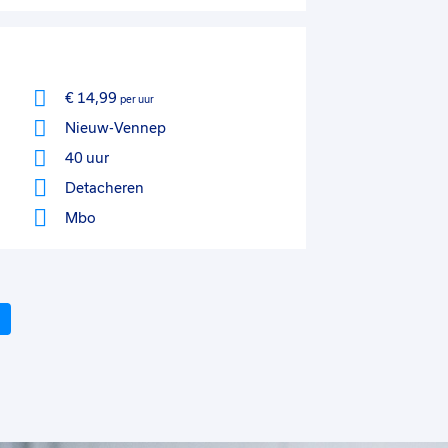
€ 14,99
per uur
Nieuw-Vennep
40 uur
Detacheren
Mbo
Volgende