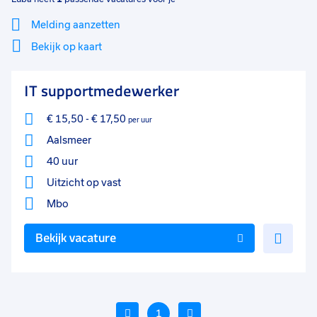
Melding aanzetten
Bekijk op kaart
Mi
Sluiten
IT supportmedewerker
Filter
lo
€ 15,50
-
€ 17,50
per uur
Aalsmeer
40 uur
Uitzicht op vast
Mbo
Voe
Bekijk vacature
toe
aan
favo
Vorige
1
Volgende