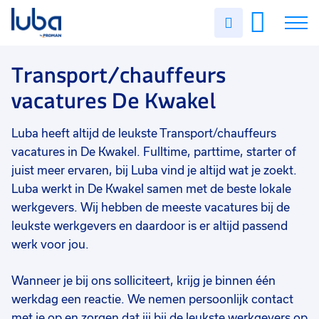
Vakgebied
0
Uren
Filter vacatures
Slui
invullen
Transport/chauffeurs
1
Vacatures
Transport/chauffeurs
Opleidingsniveau
0
vacatures De Kwakel
Mbo
1
Over ons
Soort contract
0
Luba heeft altijd de leukste Transport/chauffeurs
Voor werkgevers
Uitzicht op vast
1
vacatures in De Kwakel. Fulltime, parttime, starter of
Contact
juist meer ervaren, bij Luba vind je altijd wat je zoekt.
Uren per week
0
Luba werkt in De Kwakel samen met de beste lokale
37 - 40+ uur
1
werkgevers. Wij hebben de meeste vacatures bij de
leukste werkgevers en daardoor is er altijd passend
werk voor jou.
Wanneer je bij ons solliciteert, krijg je binnen één
werkdag een reactie. We nemen persoonlijk contact
met je op en zorgen dat jij bij de leukste werkgevers op