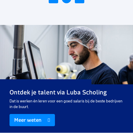
Voeg
toe
aan
favorieten
IT supportmedewerker
40 uur
Uitzicht op vast
€ 15,50
-
€ 17,50
p.u.
Ontdek je talent via Luba Scholing
Dat is werken én leren voor een goed salaris bij de beste bedrijven
in de buurt.
Meer weten