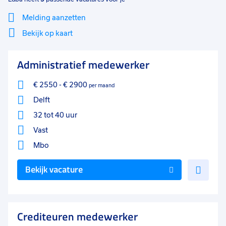
Melding aanzetten
Bekijk op kaart
Mi
Sluiten
Administratief medewerker
Filter
lo
€ 2550
-
€ 2900
per maand
Delft
32 tot 40 uur
Vast
Mbo
Voe
Bekijk vacature
toe
aan
favo
Crediteuren medewerker