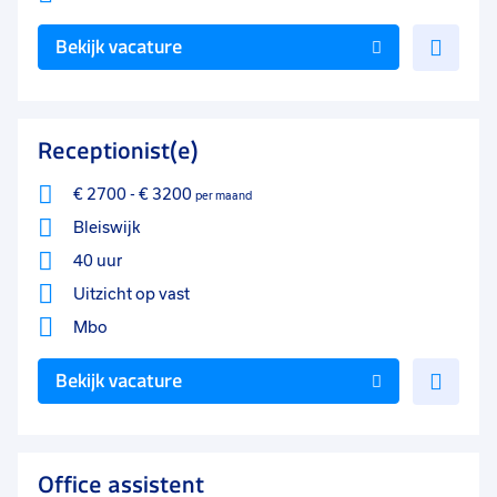
Voe
Bekijk vacature
toe
aan
favo
Receptionist(e)
€ 2700
-
€ 3200
per maand
Bleiswijk
40 uur
Uitzicht op vast
Mbo
Voe
Bekijk vacature
toe
aan
favo
Office assistent