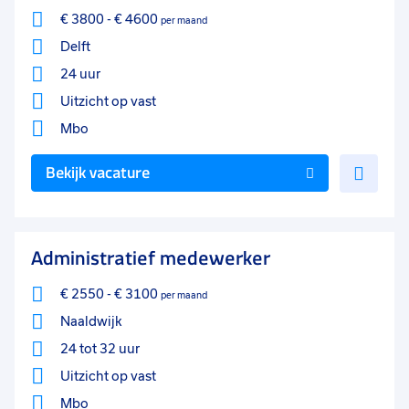
€ 3800
-
€ 4600
per maand
Delft
24 uur
Uitzicht op vast
Mbo
Voe
Bekijk vacature
toe
aan
favo
Administratief medewerker
€ 2550
-
€ 3100
per maand
Naaldwijk
24 tot 32 uur
Uitzicht op vast
Mbo