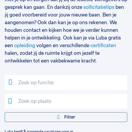
17 - 24 uur
2
gesprek kan gaan. En dankzij onze
sollicitatietips
ben
jij goed voorbereid voor jouw nieuwe baan. Ben je
aangenomen? Ook dan kan je op ons rekenen. We
houden contact en kijken hoe we je verder kunnen
helpen in je ontwikkeling. Ook kan je via Luba gratis
een
opleiding
volgen en verschillende
certificaten
halen, zodat jij de ruimte krijgt om jezelf te
ontwikkelen tot een vakbekwame kracht.
Filter
Luba heeft
5
passende vacatures voor je