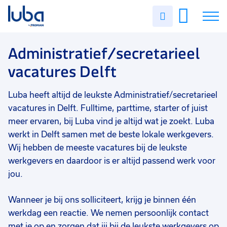
Vakgebied
0
Uren
Filter vacatures
Slui
invullen
Administratief/secretarieel
5
Vacatures
Administratief/secretarieel
Opleidingsniveau
0
vacatures Delft
Mbo
5
Over ons
Soort contract
0
Luba heeft altijd de leukste Administratief/secretarieel
Voor werkgevers
Uitzicht op vast
5
vacatures in Delft. Fulltime, parttime, starter of juist
Contact
Vast
1
meer ervaren, bij Luba vind je altijd wat je zoekt. Luba
werkt in Delft samen met de beste lokale werkgevers.
Detacheren
1
Wij hebben de meeste vacatures bij de leukste
werkgevers en daardoor is er altijd passend werk voor
Tijdelijk
1
jou.
Uren per week
0
25 - 32 uur
3
Wanneer je bij ons solliciteert, krijg je binnen één
werkdag een reactie. We nemen persoonlijk contact
37 - 40+ uur
2
met je op en zorgen dat jij bij de leukste werkgevers op