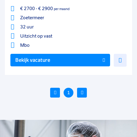
€ 2700
-
€ 2900
per maand
Zoetermeer
32 uur
Uitzicht op vast
Mbo
Voe
Bekijk vacature
toe
aan
favo
Vorige
1
Volgende
Voeg
Voeg
Voe