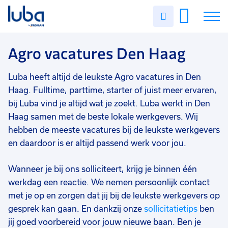
Vakgebied
0
Uren
Filter vacatures
Slui
invullen
Agro
1
Vacatures
Agro vacatures Den Haag
Opleidingsniveau
0
Mbo
1
Over ons
Luba heeft altijd de leukste Agro vacatures in Den
Soort contract
0
Haag. Fulltime, parttime, starter of juist meer ervaren,
Voor werkgevers
Uitzicht op vast
1
bij Luba vind je altijd wat je zoekt. Luba werkt in Den
Haag samen met de beste lokale werkgevers. Wij
Contact
Tijdelijk
1
hebben de meeste vacatures bij de leukste werkgevers
Uren per week
0
en daardoor is er altijd passend werk voor jou.
37 - 40+ uur
1
Wanneer je bij ons solliciteert, krijg je binnen één
9 - 16 uur
1
werkdag een reactie. We nemen persoonlijk contact
met je op en zorgen dat jij bij de leukste werkgevers op
gesprek kan gaan. En dankzij onze
sollicitatietips
ben
jij goed voorbereid voor jouw nieuwe baan. Ben je