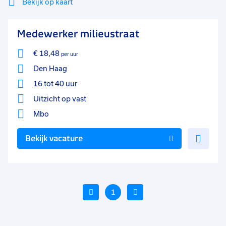
Bekijk op kaart
Mi
Sluiten
Medewerker milieustraat
Filter
lo
€ 18,48
per uur
Den Haag
16 tot 40 uur
Uitzicht op vast
Mbo
Voe
Bekijk vacature
toe
aan
favo
Vorige
1
Volgende