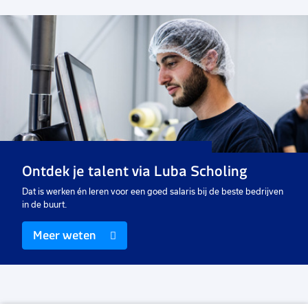
Voeg
toe
aan
favorieten
Medewerker milieustraat
16 tot 40 uur
Uitzicht op vast
€ 18,48
p.u.
Ontdek je talent via Luba Scholing
Dat is werken én leren voor een goed salaris bij de beste bedrijven
in de buurt.
Meer weten