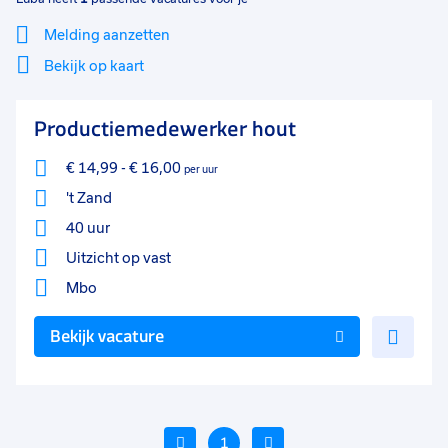
Melding aanzetten
Bekijk op kaart
Mi
Sluiten
Productiemedewerker hout
Filter
lo
€ 14,99
-
€ 16,00
per uur
't Zand
40 uur
Uitzicht op vast
Mbo
Voe
Bekijk vacature
toe
aan
favo
Vorige
1
Volgende