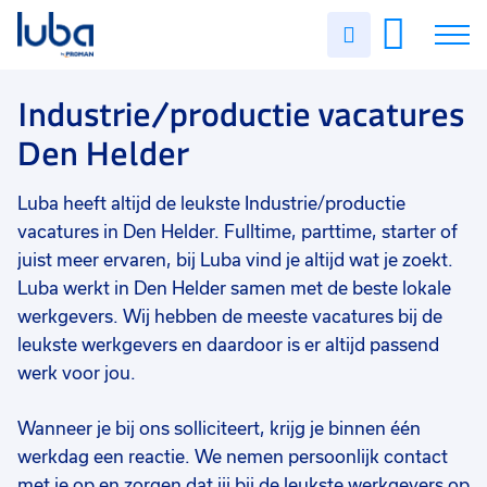
Vakgebied
0
Uren
Filter vacatures
Slui
invullen
Industrie/productie
1
Vacatures
Industrie/productie vacatures
Opleidingsniveau
0
Den Helder
Mbo
1
Over ons
Soort contract
0
Luba heeft altijd de leukste Industrie/productie
Voor werkgevers
Uitzicht op vast
1
vacatures in Den Helder. Fulltime, parttime, starter of
Contact
juist meer ervaren, bij Luba vind je altijd wat je zoekt.
Uren per week
0
Luba werkt in Den Helder samen met de beste lokale
37 - 40+ uur
1
werkgevers. Wij hebben de meeste vacatures bij de
leukste werkgevers en daardoor is er altijd passend
werk voor jou.
Wanneer je bij ons solliciteert, krijg je binnen één
werkdag een reactie. We nemen persoonlijk contact
met je op en zorgen dat jij bij de leukste werkgevers op