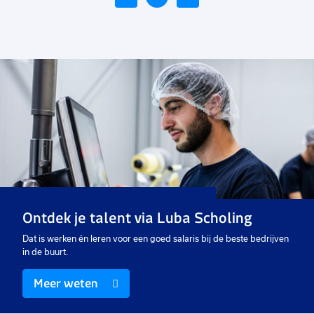
Voeg
toe
aan
favorieten
Productiemedewerker hout
40 uur
Uitzicht op vast
€ 14,99
-
€ 16,00
p.u.
Ontdek je talent via Luba Scholing
Dat is werken én leren voor een goed salaris bij de beste bedrijven
in de buurt.
Meer weten