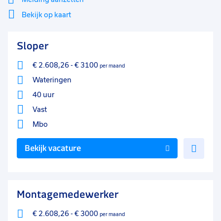
Bekijk op kaart
Mi
Sluiten
Sloper
Filter
lo
€ 2.608,26
-
€ 3100
per maand
Wateringen
40 uur
Vast
Mbo
Voe
Bekijk vacature
toe
aan
favo
Montagemedewerker
€ 2.608,26
-
€ 3000
per maand