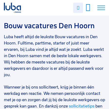
Vakgebied
0
Uren
Filter vacatures
Slui
invullen
Bouw
2
Vacatures
Bouw vacatures Den Hoorn
Opleidingsniveau
0
Mbo
1
Over ons
Luba heeft altijd de leukste Bouw vacatures in Den
Vmbo
1
Hoorn. Fulltime, parttime, starter of juist meer
Voor werkgevers
ervaren, bij Luba vind je altijd wat je zoekt. Luba werkt
Soort contract
0
in Den Hoorn samen met de beste lokale werkgevers.
Contact
Vast
2
Wij hebben de meeste vacatures bij de leukste
Uitzicht op vast
2
werkgevers en daardoor is er altijd passend werk voor
jou.
Tijdelijk
1
Wanneer je bij ons solliciteert, krijg je binnen één
Uren per week
0
werkdag een reactie. We nemen persoonlijk contact
37 - 40+ uur
2
met je op en zorgen dat jij bij de leukste werkgevers op
gesprek kan gaan. En dankzij onze
sollicitatietips
ben