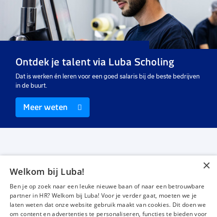
favorieten
favo
Sloper
Montagemedewerker
40 uur
40 uur
Vast
Vast
€ 2.608,26
-
€ 3100
€ 2.608,26
-
€ 3000
p.m.
p.m.
Ontdek je talent via Luba Scholing
Dat is werken én leren voor een goed salaris bij de beste bedrijven
in de buurt.
Meer weten
×
Welkom bij Luba!
Vacatures
Over ons
Ben je op zoek naar een leuke nieuwe baan of naar een betrouwbare
Werken bij Luba
Voor werkgevers
partner in HR? Welkom bij Luba! Voor je verder gaat, moeten we je
laten weten dat onze website gebruik maakt van cookies. Dit doen we
Mijn Luba
Contact
om content en advertenties te personaliseren, functies te bieden voor