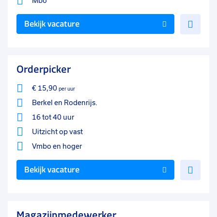
Mbo
Voe
Bekijk vacature
toe
aan
favo
Orderpicker
€ 15,90
per uur
Berkel en Rodenrijs.
16 tot 40 uur
Uitzicht op vast
Vmbo
en hoger
Voe
Bekijk vacature
toe
aan
favo
Magazijnmedewerker