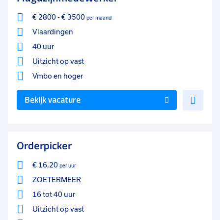
€ 2800
-
€ 3500
per maand
Vlaardingen
40 uur
Uitzicht op vast
Vmbo
en hoger
Voe
Bekijk vacature
toe
aan
favo
Orderpicker
€ 16,20
per uur
ZOETERMEER
16 tot 40 uur
Uitzicht op vast