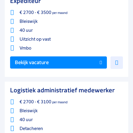
Expediteur
€ 2700
-
€ 3500
per maand
Bleiswijk
40 uur
Uitzicht op vast
Vmbo
Voe
Bekijk vacature
toe
aan
favo
Logistiek administratief medewerker
€ 2700
-
€ 3100
per maand
Bleiswijk
40 uur
Detacheren