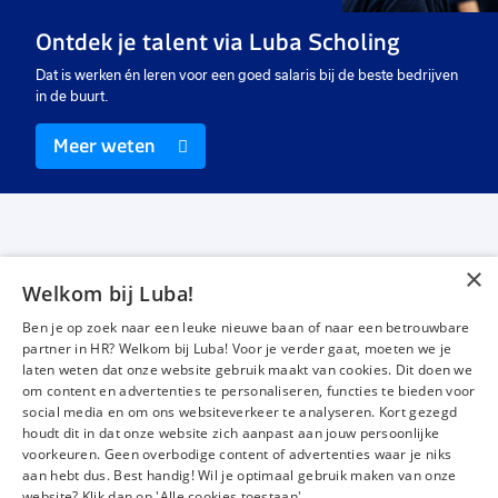
Vast
Vast
Va
Ontdek je talent via Luba Scholing
€ 14,71
-
€ 15,20
€ 14,71
-
€ 15,60
€
p.u.
p.u.
Dat is werken én leren voor een goed salaris bij de beste bedrijven
in de buurt.
Meer weten
×
Welkom bij Luba!
Vacatures
Over ons
Ben je op zoek naar een leuke nieuwe baan of naar een betrouwbare
Werken bij Luba
Voor werkgevers
partner in HR? Welkom bij Luba! Voor je verder gaat, moeten we je
laten weten dat onze website gebruik maakt van cookies. Dit doen we
Mijn Luba
Contact
om content en advertenties te personaliseren, functies te bieden voor
social media en om ons websiteverkeer te analyseren. Kort gezegd
houdt dit in dat onze website zich aanpast aan jouw persoonlijke
Instagram
Facebook
LinkedIn
YouTube
Tiktok
voorkeuren. Geen overbodige content of advertenties waar je niks
aan hebt dus. Best handig! Wil je optimaal gebruik maken van onze
website? Klik dan op 'Alle cookies toestaan'.