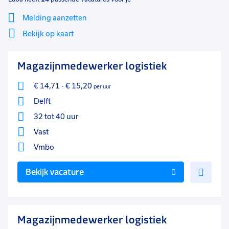
Melding aanzetten
Bekijk op kaart
Mi
Sluiten
Magazijnmedewerker logistiek
Filter
lo
€ 14,71
-
€ 15,20
per uur
Delft
32 tot 40 uur
Vast
Vmbo
Voe
Bekijk vacature
toe
aan
favo
Magazijnmedewerker logistiek