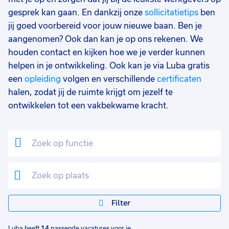
gesprek kan gaan. En dankzij onze
sollicitatietips
ben
Detacheren
3
jij goed voorbereid voor jouw nieuwe baan. Ben je
Uren per week
0
aangenomen? Ook dan kan je op ons rekenen. We
37 - 40+ uur
14
houden contact en kijken hoe we je verder kunnen
helpen in je ontwikkeling. Ook kan je via Luba gratis
25 - 32 uur
3
een
opleiding
volgen en verschillende
certificaten
halen, zodat jij de ruimte krijgt om jezelf te
9 - 16 uur
3
ontwikkelen tot een vakbekwame kracht.
17 - 24 uur
1
Filter
Luba heeft
14
passende vacatures voor je