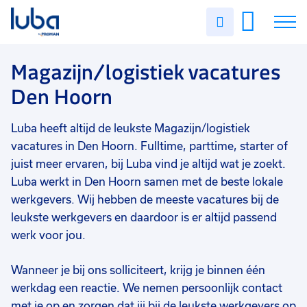
Vakgebied
0
Uren
Filter vacatures
Slui
invullen
Magazijn/logistiek
14
Vacatures
Magazijn/logistiek vacatures
Opleidingsniveau
0
Den Hoorn
Mbo
11
Over ons
Vmbo
7
Luba heeft altijd de leukste Magazijn/logistiek
Voor werkgevers
Hbo
1
vacatures in Den Hoorn. Fulltime, parttime, starter of
Contact
juist meer ervaren, bij Luba vind je altijd wat je zoekt.
Havo
1
Luba werkt in Den Hoorn samen met de beste lokale
Vwo
1
werkgevers. Wij hebben de meeste vacatures bij de
leukste werkgevers en daardoor is er altijd passend
WO
1
werk voor jou.
Soort contract
0
Wanneer je bij ons solliciteert, krijg je binnen één
Uitzicht op vast
14
werkdag een reactie. We nemen persoonlijk contact
Vast
6
met je op en zorgen dat jij bij de leukste werkgevers op