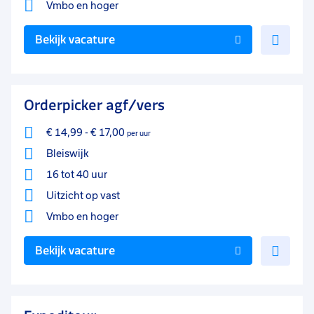
Vmbo
en hoger
Voe
Bekijk vacature
toe
aan
favo
Orderpicker agf/vers
€ 14,99
-
€ 17,00
per uur
Bleiswijk
16 tot 40 uur
Uitzicht op vast
Vmbo
en hoger
Voe
Bekijk vacature
toe
aan
favo