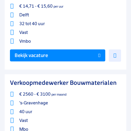
€ 14,71
-
€ 15,60
per uur
Delft
32 tot 40 uur
Vast
Vmbo
Voe
Bekijk vacature
toe
aan
favo
Verkoopmedewerker Bouwmaterialen
€ 2560
-
€ 3100
per maand
's-Gravenhage
40 uur
Vast
Mbo