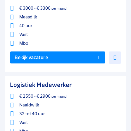
€ 3000
-
€ 3300
per maand
Maasdijk
40 uur
Vast
Mbo
Voe
Bekijk vacature
toe
aan
favo
Logistiek Medewerker
€ 2550
-
€ 2900
per maand
Naaldwijk
32 tot 40 uur
Vast