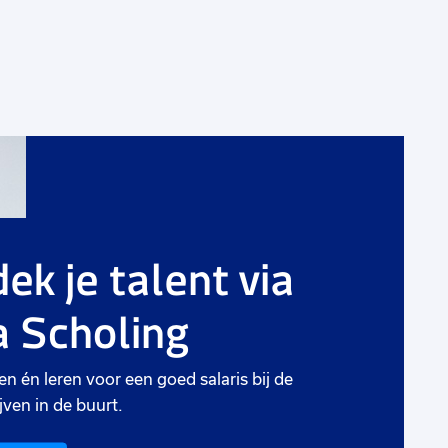
g
Voeg
toe
aan
ek je talent via
rieten
favorie
 Scholing
Planner
T
(
en én leren voor een goed salaris bij de
32 tot 40 uur
Uitzicht op vast
4
jven in de buurt.
Lijnden