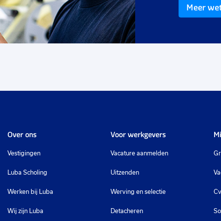
Meer we
€ 2915
-
€ 3658
p.m.
Over ons
Voor werkgevers
Mi
Vestigingen
Vacature aanmelden
Gr
Luba Scholing
Uitzenden
Va
Werken bij Luba
Werving en selectie
Cv
Wij zijn Luba
Detacheren
So