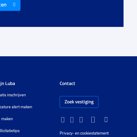
ten
€ 3000
-
€ 3500
€
p.m.
jn Luba
Contact
atis inschrijven
Zoek vestiging
cature alert maken
 maken
Instagram
Facebook
LinkedIn
YouTube
Tiktok
llicitatietips
Privacy-
en cookiestatement