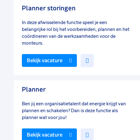
favorieten
Planner storingen
In deze afwisselende functie speel je een
belangrijke rol bij het voorbereiden, plannen en het
coördineren van de werkzaamheden voor de
monteurs.
Voeg
Bekijk vacature
toe
aan
favorieten
Planner
Ben jij een organisatietalent dat energie krijgt van
plannen en schakelen? Dan is deze functie als
planner wat voor jou!
Voeg
Bekijk vacature