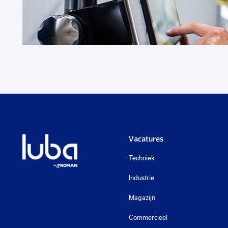
€ 3000
-
€ 3800
p.m.
Vacatures
Techniek
Industrie
Magazijn
Commercieel