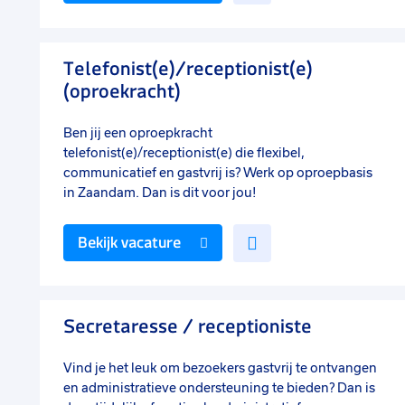
toe
aan
favorieten
Telefonist(e)/receptionist(e)
(oproekracht)
Ben jij een oproepkracht
telefonist(e)/receptionist(e) die flexibel,
communicatief en gastvrij is? Werk op oproepbasis
in Zaandam. Dan is dit voor jou!
Voeg
Bekijk vacature
toe
aan
favorieten
Secretaresse / receptioniste
Vind je het leuk om bezoekers gastvrij te ontvangen
en administratieve ondersteuning te bieden? Dan is