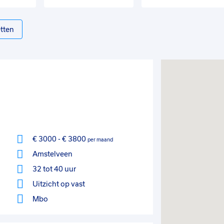
tten
€ 3000
-
€ 3800
per maand
Amstelveen
32 tot 40 uur
Uitzicht op vast
Mbo