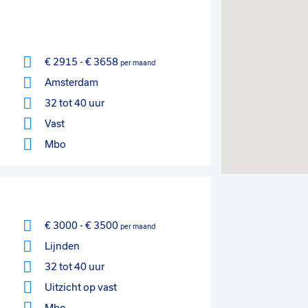
€ 2915
-
€ 3658
per maand
Amsterdam
32 tot 40 uur
Vast
Mbo
€ 3000
-
€ 3500
per maand
Lijnden
32 tot 40 uur
Uitzicht op vast