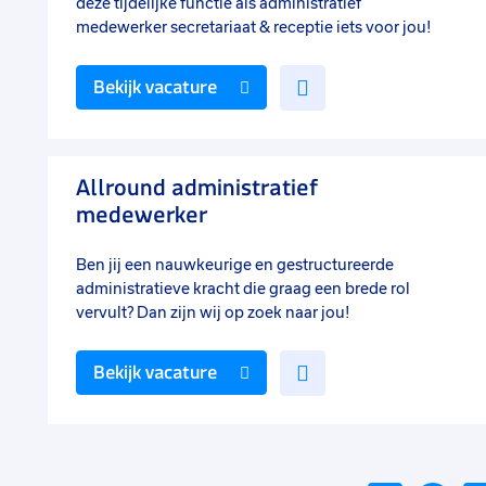
deze tijdelijke functie als administratief
medewerker secretariaat & receptie iets voor jou!
Voeg
Bekijk vacature
toe
aan
favorieten
Allround administratief
medewerker
Ben jij een nauwkeurige en gestructureerde
administratieve kracht die graag een brede rol
vervult? Dan zijn wij op zoek naar jou!
Voeg
Bekijk vacature
toe
aan
favorieten