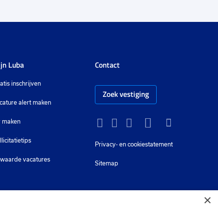
jn Luba
Contact
atis inschrijven
Zoek vestiging
cature alert maken
 maken
Instagram
Facebook
LinkedIn
YouTube
Tiktok
llicitatietips
Privacy-
en cookiestatement
waarde vacatures
Sitemap
×