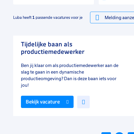
Melding aanze
Luba heeft
1
passende vacatures voor je
Tijdelijke baan als
productiemedewerker
Ben jij klaar om als productiemedewerker aan de
slag te gaan in een dynamische
productieomgeving? Dan is deze baan iets voor
jou!
Voeg
Bekijk vacature
toe
aan
favorieten