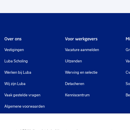
Over ons
Voor werkgevers
Mi
Vestigingen
Vacature aanmelden
Gr
Luba Scholing
Uitzenden
Va
Werken bij Luba
Werving en selectie
Cv
Wij zijn Luba
Detacheren
So
Vaak gestelde vragen
Kenniscentrum
Be
Algemene voorwaarden