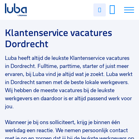
Vakgebied
0
Uren
Filter vacatures
Slui
invullen
Opleidingsniveau
0
Soort contract
0
Vacatures
Klantenservice vacatures
Uren per week
0
Dordrecht
Over ons
Luba heeft altijd de leukste Klantenservice vacatures
Voor werkgevers
in Dordrecht. Fulltime, parttime, starter of juist meer
Contact
ervaren, bij Luba vind je altijd wat je zoekt. Luba werkt
in Dordrecht samen met de beste lokale werkgevers.
Wij hebben de meeste vacatures bij de leukste
werkgevers en daardoor is er altijd passend werk voor
jou.
Wanneer je bij ons solliciteert, krijg je binnen één
werkdag een reactie. We nemen persoonlijk contact
met je op en zorgen dat jij bij de leukste werkgevers op