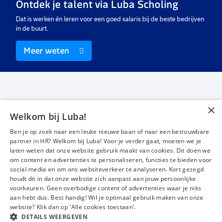
Ontdek je talent via Luba Scholing
Dat is werken én leren voor een goed salaris bij de beste bedrijven
in de buurt.
Meer weten
×
Welkom bij Luba!
Vacatures
Over ons
Ben je op zoek naar een leuke nieuwe baan of naar een betrouwbare
Werken bij Luba
Voor werkgevers
partner in HR? Welkom bij Luba! Voor je verder gaat, moeten we je
laten weten dat onze website gebruik maakt van cookies. Dit doen we
Mijn Luba
Contact
om content en advertenties te personaliseren, functies te bieden voor
social media en om ons websiteverkeer te analyseren. Kort gezegd
houdt dit in dat onze website zich aanpast aan jouw persoonlijke
Instagram
Facebook
LinkedIn
YouTube
Tiktok
voorkeuren. Geen overbodige content of advertenties waar je niks
aan hebt dus. Best handig! Wil je optimaal gebruik maken van onze
website? Klik dan op 'Alle cookies toestaan'.
DETAILS WEERGEVEN