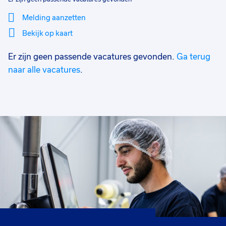
Melding aanzetten
Bekijk op kaart
Er zijn geen passende vacatures gevonden.
Ga terug
Mi
Sluiten
Filter
lo
naar alle vacatures
.