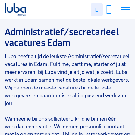
Vakgebied
0
Uren
Filter vacatures
Slui
invullen
Administratief/secretarieel
1
Vacatures
Administratief/secretarieel
Opleidingsniveau
0
vacatures Edam
Mbo
1
Over ons
Soort contract
0
Luba heeft altijd de leukste Administratief/secretarieel
Voor werkgevers
Uitzicht op vast
1
vacatures in Edam. Fulltime, parttime, starter of juist
Contact
meer ervaren, bij Luba vind je altijd wat je zoekt. Luba
Uren per week
0
werkt in Edam samen met de beste lokale werkgevers.
9 - 16 uur
1
Wij hebben de meeste vacatures bij de leukste
werkgevers en daardoor is er altijd passend werk voor
jou.
Wanneer je bij ons solliciteert, krijg je binnen één
werkdag een reactie. We nemen persoonlijk contact
met je op en zorgen dat jij bij de leukste werkgevers op