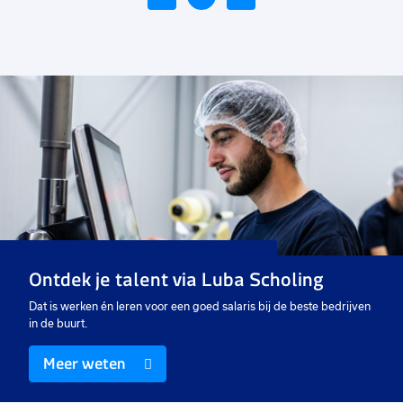
Voeg
toe
aan
favorieten
Parttime administratief
medewerker
16 uur
Uitzicht op vast
Ontdek je talent via Luba Scholing
€ 15,00
-
€ 16,00
p.u.
Dat is werken én leren voor een goed salaris bij de beste bedrijven
in de buurt.
Meer weten