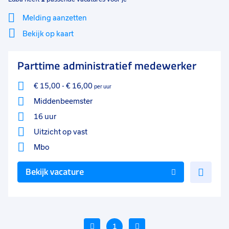
Melding aanzetten
Bekijk op kaart
Mi
Sluiten
Parttime administratief medewerker
Filter
lo
€ 15,00
-
€ 16,00
per uur
Middenbeemster
16 uur
Uitzicht op vast
Mbo
Voe
Bekijk vacature
toe
aan
favo
Vorige
1
Volgende