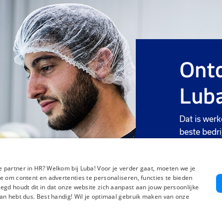
Ontd
Luba
Dat is werk
beste bedri
Meer we
 partner in HR? Welkom bij Luba! Voor je verder gaat, moeten we je
e om content en advertenties te personaliseren, functies te bieden
egd houdt dit in dat onze website zich aanpast aan jouw persoonlijke
an hebt dus. Best handig! Wil je optimaal gebruik maken van onze