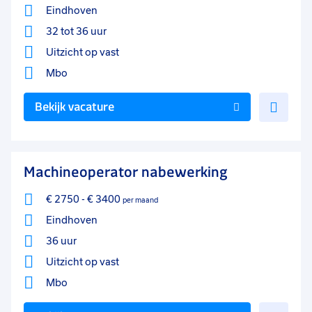
Eindhoven
32 tot 36 uur
Uitzicht op vast
Mbo
Voe
Bekijk vacature
toe
aan
favo
Machineoperator nabewerking
€ 2750
-
€ 3400
per maand
Eindhoven
36 uur
Uitzicht op vast
Mbo
Voe