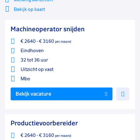
Bekijk op kaart
Mi
Sluiten
Machineoperator snijden
Filter
lo
€ 2640
-
€ 3160
per maand
Eindhoven
32 tot 36 uur
Uitzicht op vast
Mbo
Voe
Bekijk vacature
toe
aan
favo
Productievoorbereider
€ 2640
-
€ 3160
per maand