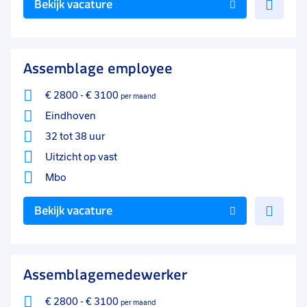
Bekijk vacature
toe
aan
favo
Assemblage employee
€ 2800
-
€ 3100
per maand
Eindhoven
32 tot 38 uur
Uitzicht op vast
Mbo
Voe
Bekijk vacature
toe
aan
favo
Assemblagemedewerker
€ 2800
-
€ 3100
per maand