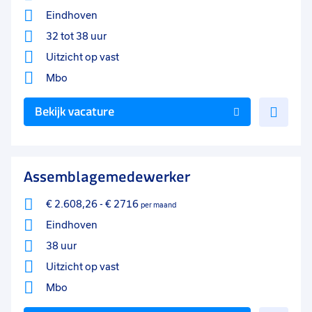
Eindhoven
32 tot 38 uur
Uitzicht op vast
Mbo
Voe
Bekijk vacature
toe
aan
favo
Assemblagemedewerker
€ 2.608,26
-
€ 2716
per maand
Eindhoven
38 uur
Uitzicht op vast
Mbo