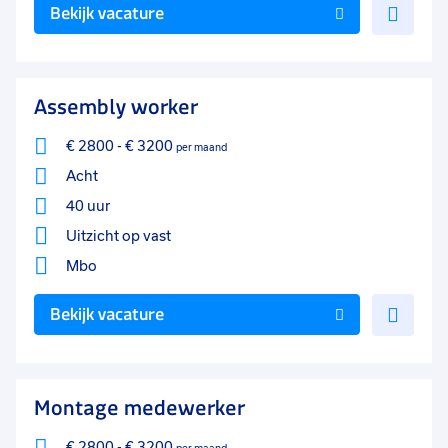
Voe
Bekijk vacature
toe
aan
favo
Assembly worker
€ 2800
-
€ 3200
per maand
Acht
40 uur
Uitzicht op vast
Mbo
Voe
Bekijk vacature
toe
aan
favo
Montage medewerker
€ 2800
-
€ 3200