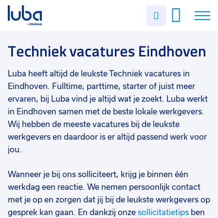
Vakgebied
0
Uren
Filter vacatures
Slui
invullen
Techniek
10
Vacatures
Techniek vacatures Eindhoven
Opleidingsniveau
0
Mbo
10
Over ons
Luba heeft altijd de leukste Techniek vacatures in
Soort contract
0
Eindhoven. Fulltime, parttime, starter of juist meer
Voor werkgevers
Uitzicht op vast
10
ervaren, bij Luba vind je altijd wat je zoekt. Luba werkt
in Eindhoven samen met de beste lokale werkgevers.
Contact
Tijdelijk
1
Wij hebben de meeste vacatures bij de leukste
Uren per week
0
werkgevers en daardoor is er altijd passend werk voor
jou.
37 - 40+ uur
7
25 - 32 uur
4
Wanneer je bij ons solliciteert, krijg je binnen één
werkdag een reactie. We nemen persoonlijk contact
33 - 36 uur
3
met je op en zorgen dat jij bij de leukste werkgevers op
gesprek kan gaan. En dankzij onze
sollicitatietips
ben