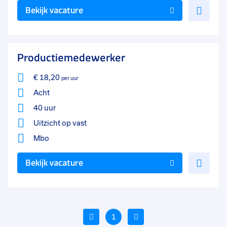
Voe
Bekijk vacature
toe
aan
favo
Productiemedewerker
€ 18,20
per uur
Acht
40 uur
Uitzicht op vast
Mbo
Voe
Bekijk vacature
toe
aan
favo
Vorige
1
Volgende