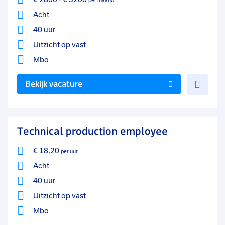
per maand
Acht
40 uur
Uitzicht op vast
Mbo
Voe
Bekijk vacature
toe
aan
favo
Technical production employee
€ 18,20
per uur
Acht
40 uur
Uitzicht op vast
Mbo