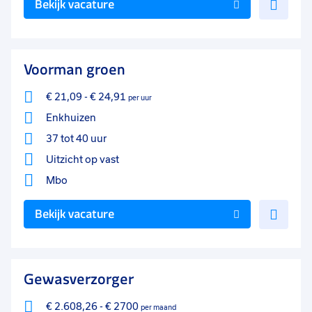
Bekijk vacature
toe
aan
favo
Voorman groen
€ 21,09
-
€ 24,91
per uur
Enkhuizen
37 tot 40 uur
Uitzicht op vast
Mbo
Voe
Bekijk vacature
toe
aan
favo
Gewasverzorger
€ 2.608,26
-
€ 2700
per maand