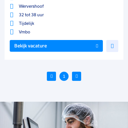
Wervershoof
32 tot 38 uur
Tijdelijk
Vmbo
Voe
Bekijk vacature
toe
aan
favo
Vorige
1
Volgende
Voeg
Voeg
Voe
toe
toe
toe
aan
aan
aan