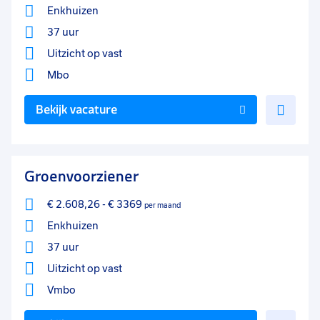
Enkhuizen
37 uur
Uitzicht op vast
Mbo
Voe
Bekijk vacature
toe
aan
favo
Groenvoorziener
€ 2.608,26
-
€ 3369
per maand
Enkhuizen
37 uur
Uitzicht op vast
Vmbo
Voe