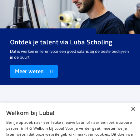
favorieten
favorieten
favo
Groenvoorziening
Maaimachinist
Gr
medeweker
37 uur
37 uur
37
Uitzicht op vast
Uitzicht op vast
Ui
Ontdek je talent via Luba Scholing
€ 2560
-
€ 3369
€ 2.608,26
-
€ 3369
€ 
p.m.
p.m.
Dat is werken én leren voor een goed salaris bij de beste bedrijven
in de buurt.
Meer weten
×
Welkom bij Luba!
Vacatures
Over ons
Ben je op zoek naar een leuke nieuwe baan of naar een betrouwbare
Werken bij Luba
Voor werkgevers
partner in HR? Welkom bij Luba! Voor je verder gaat, moeten we je
laten weten dat onze website gebruik maakt van cookies. Dit doen we
Mijn Luba
Contact