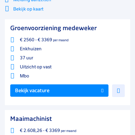
Bekijk op kaart
Mi
Sluiten
Groenvoorziening medeweker
Filter
lo
€ 2560
-
€ 3369
per maand
Enkhuizen
37 uur
Uitzicht op vast
Mbo
Voe
Bekijk vacature
toe
aan
favo
Maaimachinist
€ 2.608,26
-
€ 3369
per maand