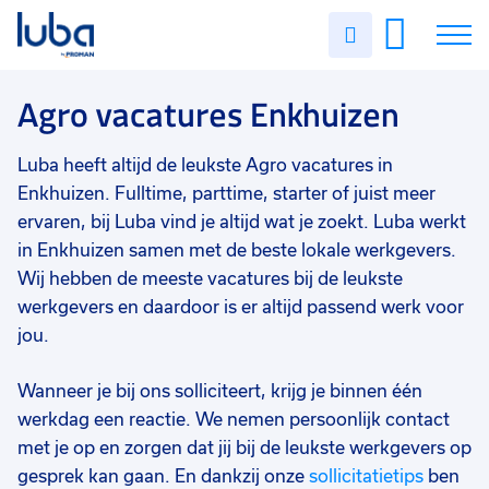
Vakgebied
0
Uren
Filter vacatures
Slui
invullen
Agro
5
Vacatures
Agro vacatures Enkhuizen
Opleidingsniveau
0
Mbo
3
Over ons
Luba heeft altijd de leukste Agro vacatures in
Vmbo
2
Enkhuizen. Fulltime, parttime, starter of juist meer
Voor werkgevers
ervaren, bij Luba vind je altijd wat je zoekt. Luba werkt
Soort contract
0
in Enkhuizen samen met de beste lokale werkgevers.
Contact
Uitzicht op vast
4
Wij hebben de meeste vacatures bij de leukste
Tijdelijk
3
werkgevers en daardoor is er altijd passend werk voor
jou.
Uren per week
0
37 - 40+ uur
5
Wanneer je bij ons solliciteert, krijg je binnen één
werkdag een reactie. We nemen persoonlijk contact
25 - 32 uur
1
met je op en zorgen dat jij bij de leukste werkgevers op
gesprek kan gaan. En dankzij onze
sollicitatietips
ben