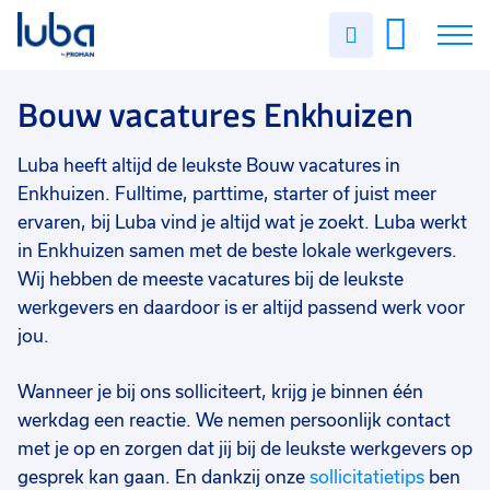
Vakgebied
0
Uren
Filter vacatures
Slui
invullen
Bouw
6
Vacatures
Bouw vacatures Enkhuizen
Opleidingsniveau
0
Mbo
5
Over ons
Luba heeft altijd de leukste Bouw vacatures in
Hbo
1
Enkhuizen. Fulltime, parttime, starter of juist meer
Voor werkgevers
ervaren, bij Luba vind je altijd wat je zoekt. Luba werkt
Soort contract
0
in Enkhuizen samen met de beste lokale werkgevers.
Contact
Uitzicht op vast
4
Wij hebben de meeste vacatures bij de leukste
Vast
3
werkgevers en daardoor is er altijd passend werk voor
jou.
Detacheren
1
Wanneer je bij ons solliciteert, krijg je binnen één
Uren per week
0
werkdag een reactie. We nemen persoonlijk contact
37 - 40+ uur
6
met je op en zorgen dat jij bij de leukste werkgevers op
25 - 32 uur
5
gesprek kan gaan. En dankzij onze
sollicitatietips
ben