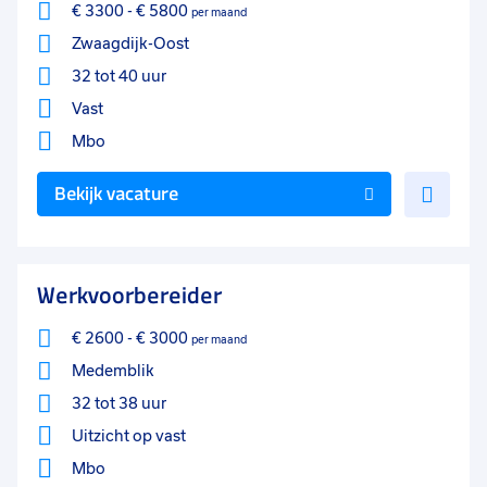
€ 3300
-
€ 5800
per maand
Zwaagdijk-Oost
32 tot 40 uur
Vast
Mbo
Voe
Bekijk vacature
toe
aan
favo
Werkvoorbereider
€ 2600
-
€ 3000
per maand
Medemblik
32 tot 38 uur
Uitzicht op vast
Mbo