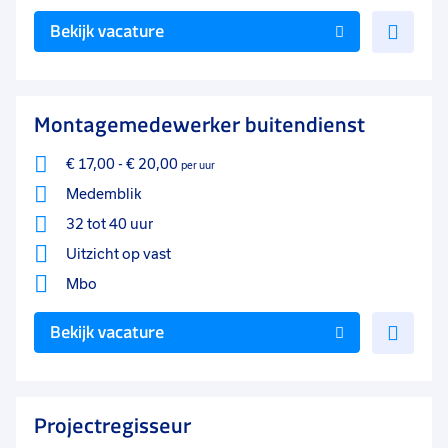
Voe
Bekijk vacature
toe
aan
favo
Montagemedewerker buitendienst
€ 17,00
-
€ 20,00
per uur
Medemblik
32 tot 40 uur
Uitzicht op vast
Mbo
Voe
Bekijk vacature
toe
aan
favo
Projectregisseur