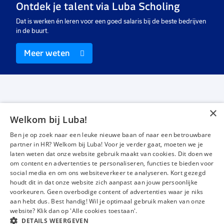
Ontdek je talent via Luba Scholing
€ 2894
-
€ 3130
€ 3300
-
€ 5800
€
p.m.
p.m.
Dat is werken én leren voor een goed salaris bij de beste bedrijven
in de buurt.
Meer weten
×
Welkom bij Luba!
Vacatures
Over ons
Ben je op zoek naar een leuke nieuwe baan of naar een betrouwbare
Werken bij Luba
Voor werkgevers
partner in HR? Welkom bij Luba! Voor je verder gaat, moeten we je
laten weten dat onze website gebruik maakt van cookies. Dit doen we
Mijn Luba
Contact
om content en advertenties te personaliseren, functies te bieden voor
social media en om ons websiteverkeer te analyseren. Kort gezegd
houdt dit in dat onze website zich aanpast aan jouw persoonlijke
Instagram
Facebook
LinkedIn
YouTube
Tiktok
voorkeuren. Geen overbodige content of advertenties waar je niks
aan hebt dus. Best handig! Wil je optimaal gebruik maken van onze
website? Klik dan op 'Alle cookies toestaan'.
DETAILS WEERGEVEN