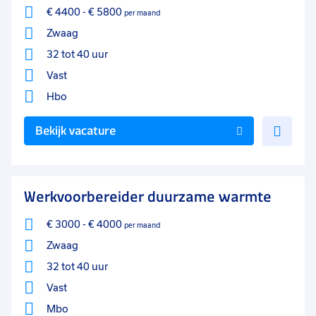
€ 4400
-
€ 5800
per maand
Zwaag
32 tot 40 uur
Vast
Hbo
Voe
Bekijk vacature
toe
aan
favo
Werkvoorbereider duurzame warmte
€ 3000
-
€ 4000
per maand
Zwaag
32 tot 40 uur
Vast
Mbo