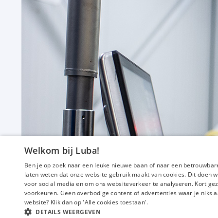
f
Productiemedewerker
40 uur
Uitzicht op vast
Tilburg
Welkom bij Luba!
€ 16,86
p.m.
Ben je op zoek naar een leuke nieuwe baan of naar een betrouwbare
laten weten dat onze website gebruik maakt van cookies. Dit doen w
voor social media en om ons websiteverkeer te analyseren. Kort gez
voorkeuren. Geen overbodige content of advertenties waar je niks a
website? Klik dan op 'Alle cookies toestaan'.
DETAILS WEERGEVEN