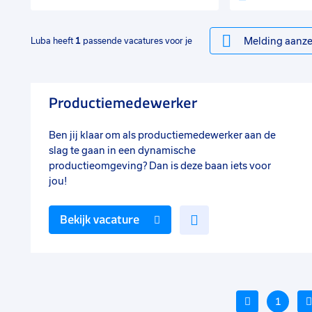
Melding aanze
Luba heeft
1
passende vacatures voor je
Productiemedewerker
Ben jij klaar om als productiemedewerker aan de
slag te gaan in een dynamische
productieomgeving? Dan is deze baan iets voor
jou!
Voeg
Bekijk vacature
toe
aan
favorieten
Vorige
1