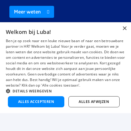
Meer weten
×
Welkom bij Luba!
Ben je op zoek naar een leuke nieuwe baan of naar een betrouwbare
partner in HR? Welkom bij Luba! Voor je verder gaat, moeten we je
laten weten dat onze website gebruik maakt van cookies. Dit doen we
Vacatures
Over ons
om content en advertenties te personaliseren, functies te bieden voor
social media en om ons websiteverkeer te analyseren. Kort gezegd
Werken bij Luba
Voor werkgevers
houdt dit in dat onze website zich aanpast aan jouw persoonlijke
Mijn Luba
Contact
voorkeuren. Geen overbodige content of advertenties waar je niks
aan hebt dus. Best handig! Wil je optimaal gebruik maken van onze
website? Klik dan op 'Alle cookies toestaan'.
DETAILS WEERGEVEN
Instagram
Facebook
LinkedIn
YouTube
Tiktok
ALLES ACCEPTEREN
ALLES AFWIJZEN
Luba wordt beoordeeld met een
4,3 uit 5
van 1484 Google-reviews