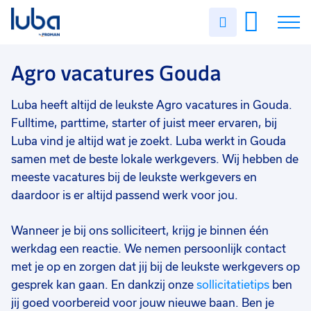
Vakgebied
0
Uren
Filter vacatures
Slui
invullen
Opleidingsniveau
0
Soort contract
0
Vacatures
Agro vacatures Gouda
Uren per week
0
Over ons
Luba heeft altijd de leukste Agro vacatures in Gouda.
Fulltime, parttime, starter of juist meer ervaren, bij
Voor werkgevers
Luba vind je altijd wat je zoekt. Luba werkt in Gouda
samen met de beste lokale werkgevers. Wij hebben de
Contact
meeste vacatures bij de leukste werkgevers en
daardoor is er altijd passend werk voor jou.
Wanneer je bij ons solliciteert, krijg je binnen één
werkdag een reactie. We nemen persoonlijk contact
met je op en zorgen dat jij bij de leukste werkgevers op
gesprek kan gaan. En dankzij onze
sollicitatietips
ben
jij goed voorbereid voor jouw nieuwe baan. Ben je