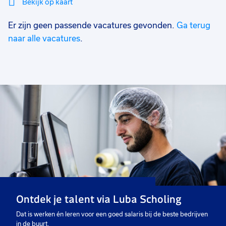
Bekijk op kaart
Er zijn geen passende vacatures gevonden.
Ga terug
Mi
Sluiten
Filter
lo
naar alle vacatures
.
Ontdek je talent via Luba Scholing
Dat is werken én leren voor een goed salaris bij de beste bedrijven
in de buurt.