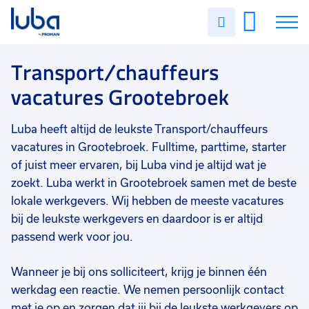
Vakgebied
0
Uren
Filter vacatures
Slui
invullen
Transport/chauffeurs
1
Vacatures
Transport/chauffeurs
Opleidingsniveau
0
vacatures Grootebroek
Mbo
1
Over ons
Vmbo
1
Luba heeft altijd de leukste Transport/chauffeurs
Voor werkgevers
Soort contract
0
vacatures in Grootebroek. Fulltime, parttime, starter
Contact
Vast
1
of juist meer ervaren, bij Luba vind je altijd wat je
zoekt. Luba werkt in Grootebroek samen met de beste
Uren per week
0
lokale werkgevers. Wij hebben de meeste vacatures
37 - 40+ uur
1
bij de leukste werkgevers en daardoor is er altijd
passend werk voor jou.
25 - 32 uur
1
Wanneer je bij ons solliciteert, krijg je binnen één
werkdag een reactie. We nemen persoonlijk contact
met je op en zorgen dat jij bij de leukste werkgevers op