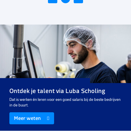
Voeg
toe
aan
favorieten
Vrachtwagenchauffeur C /
CE
32 tot 40 uur
Vast
Ontdek je talent via Luba Scholing
€ 2600
-
€ 3000
p.m.
Dat is werken én leren voor een goed salaris bij de beste bedrijven
in de buurt.
Meer weten