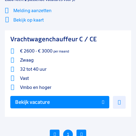
Melding aanzetten
Bekijk op kaart
Mi
Sluiten
Vrachtwagenchauffeur C / CE
Filter
lo
€ 2600
-
€ 3000
per maand
Zwaag
32 tot 40 uur
Vast
Vmbo
en hoger
Voe
Bekijk vacature
toe
aan
favo
Vorige
1
Volgende