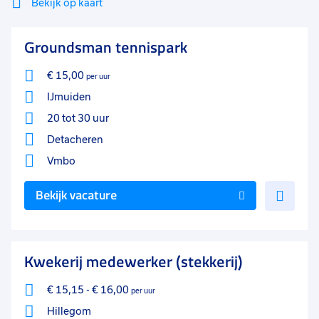
Bekijk op kaart
Mi
Sluiten
Groundsman tennispark
Filter
lo
€ 15,00
per uur
IJmuiden
20 tot 30 uur
Detacheren
Vmbo
Voe
Bekijk vacature
toe
aan
favo
Kwekerij medewerker (stekkerij)
€ 15,15
-
€ 16,00
per uur
Hillegom