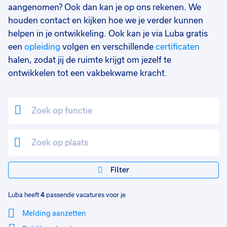
aangenomen? Ook dan kan je op ons rekenen. We
37 - 40+ uur
3
houden contact en kijken hoe we je verder kunnen
25 - 32 uur
1
helpen in je ontwikkeling. Ook kan je via Luba gratis
een
opleiding
volgen en verschillende
certificaten
17 - 24 uur
1
halen, zodat jij de ruimte krijgt om jezelf te
ontwikkelen tot een vakbekwame kracht.
Filter
Luba heeft
4
passende vacatures voor je
Melding aanzetten