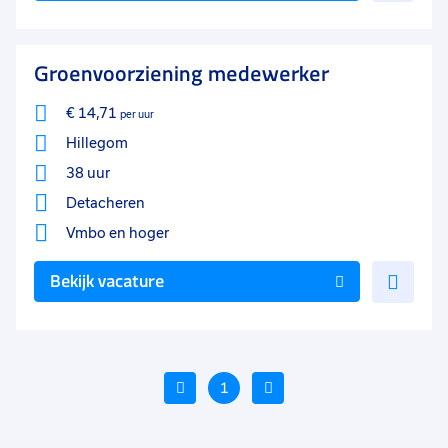
aan
favo
Groenvoorziening medewerker
€ 14,71
per uur
Hillegom
38 uur
Detacheren
Vmbo
en hoger
Voe
Bekijk vacature
toe
aan
favo
Vorige
1
Volgende