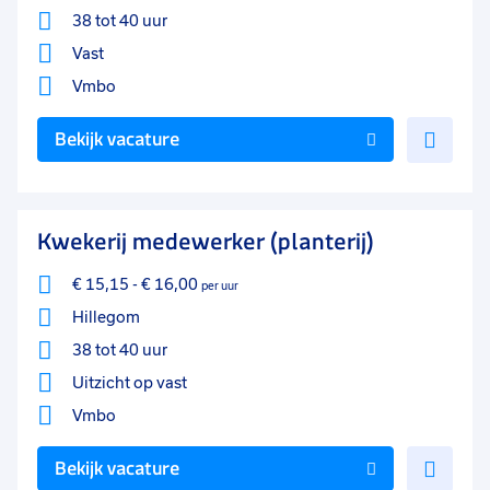
38 tot 40 uur
Vast
Vmbo
Voe
Bekijk vacature
toe
aan
favo
Kwekerij medewerker (planterij)
€ 15,15
-
€ 16,00
per uur
Hillegom
38 tot 40 uur
Uitzicht op vast
Vmbo
Voe
Bekijk vacature
toe