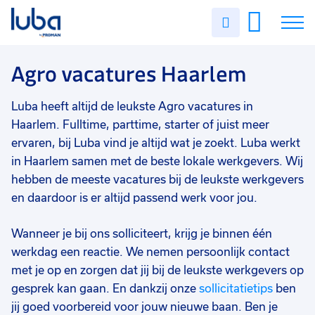
Vakgebied
0
Uren
Filter vacatures
Slui
invullen
Agro
4
Vacatures
Agro vacatures Haarlem
Opleidingsniveau
0
Vmbo
4
Over ons
Luba heeft altijd de leukste Agro vacatures in
Mbo
1
Haarlem. Fulltime, parttime, starter of juist meer
Voor werkgevers
ervaren, bij Luba vind je altijd wat je zoekt. Luba werkt
Havo
1
in Haarlem samen met de beste lokale werkgevers. Wij
Contact
Soort contract
0
hebben de meeste vacatures bij de leukste werkgevers
Tijdelijk
3
en daardoor is er altijd passend werk voor jou.
Uitzicht op vast
2
Wanneer je bij ons solliciteert, krijg je binnen één
werkdag een reactie. We nemen persoonlijk contact
Detacheren
2
met je op en zorgen dat jij bij de leukste werkgevers op
Vast
1
gesprek kan gaan. En dankzij onze
sollicitatietips
ben
jij goed voorbereid voor jouw nieuwe baan. Ben je
Uren per week
0