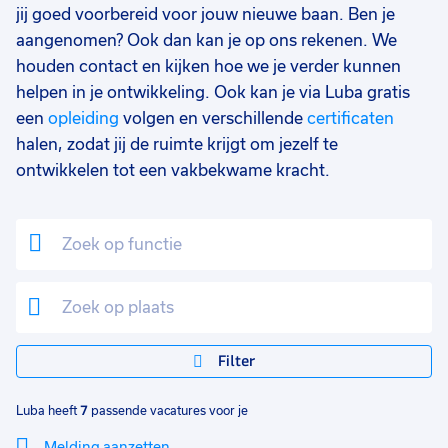
jij goed voorbereid voor jouw nieuwe baan. Ben je
37 - 40+ uur
6
aangenomen? Ook dan kan je op ons rekenen. We
25 - 32 uur
1
houden contact en kijken hoe we je verder kunnen
helpen in je ontwikkeling. Ook kan je via Luba gratis
17 - 24 uur
1
een
opleiding
volgen en verschillende
certificaten
halen, zodat jij de ruimte krijgt om jezelf te
ontwikkelen tot een vakbekwame kracht.
Filter
Luba heeft
7
passende vacatures voor je
Melding aanzetten