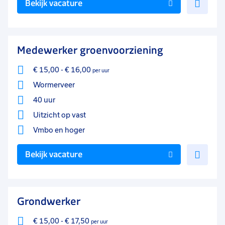
Bekijk vacature
toe
aan
favo
Medewerker groenvoorziening
€ 15,00
-
€ 16,00
per uur
Wormerveer
40 uur
Uitzicht op vast
Vmbo
en hoger
Voe
Bekijk vacature
toe
aan
favo
Grondwerker
€ 15,00
-
€ 17,50
per uur