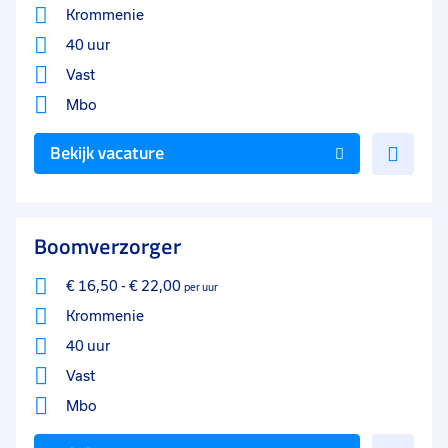
Krommenie
40 uur
Vast
Mbo
Voe
Bekijk vacature
toe
aan
favo
Boomverzorger
€ 16,50
-
€ 22,00
per uur
Krommenie
40 uur
Vast
Mbo
Voe