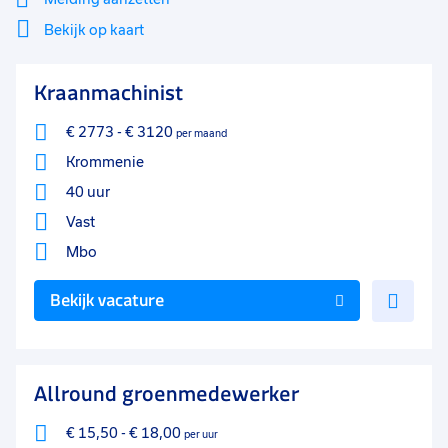
Bekijk op kaart
Mi
Sluiten
Kraanmachinist
Filter
lo
€ 2773
-
€ 3120
per maand
Krommenie
40 uur
Vast
Mbo
Voe
Bekijk vacature
toe
aan
favo
Allround groenmedewerker
€ 15,50
-
€ 18,00
per uur