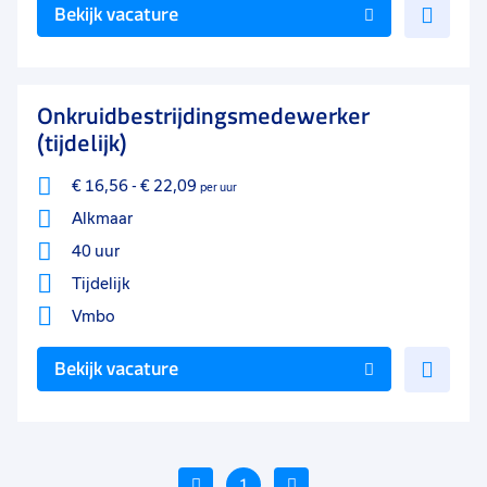
Voe
Bekijk vacature
toe
aan
favo
Onkruidbestrijdingsmedewerker
(tijdelijk)
€ 16,56
-
€ 22,09
per uur
Alkmaar
40 uur
Tijdelijk
Vmbo
Voe
Bekijk vacature
toe
aan
favo
Vorige
1
Volgende