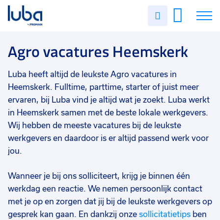
Vakgebied
0
Uren
Filter vacatures
Slui
invullen
Agro
7
Vacatures
Agro vacatures Heemskerk
Opleidingsniveau
0
Mbo
4
Over ons
Luba heeft altijd de leukste Agro vacatures in
Vmbo
4
Heemskerk. Fulltime, parttime, starter of juist meer
Voor werkgevers
ervaren, bij Luba vind je altijd wat je zoekt. Luba werkt
Havo
1
in Heemskerk samen met de beste lokale werkgevers.
Contact
Soort contract
0
Wij hebben de meeste vacatures bij de leukste
Uitzicht op vast
5
werkgevers en daardoor is er altijd passend werk voor
jou.
Detacheren
5
Wanneer je bij ons solliciteert, krijg je binnen één
Vast
4
werkdag een reactie. We nemen persoonlijk contact
Tijdelijk
2
met je op en zorgen dat jij bij de leukste werkgevers op
gesprek kan gaan. En dankzij onze
sollicitatietips
ben
Uren per week
0