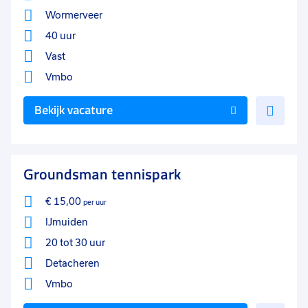
Wormerveer
40 uur
Vast
Vmbo
Voe
Bekijk vacature
toe
aan
favo
Groundsman tennispark
€ 15,00
per uur
IJmuiden
20 tot 30 uur
Detacheren
Vmbo