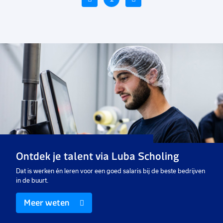
Voeg
Voeg
Voe
toe
toe
toe
aan
aan
aan
favorieten
favorieten
favo
r
Kraanmachinist
Allround groenmedewerker
Bo
40 uur
40 uur
40
Vast
Vast
Va
Ontdek je talent via Luba Scholing
€ 2773
-
€ 3120
€ 15,50
-
€ 18,00
€ 
p.m.
p.u.
Dat is werken én leren voor een goed salaris bij de beste bedrijven
in de buurt.
Meer weten