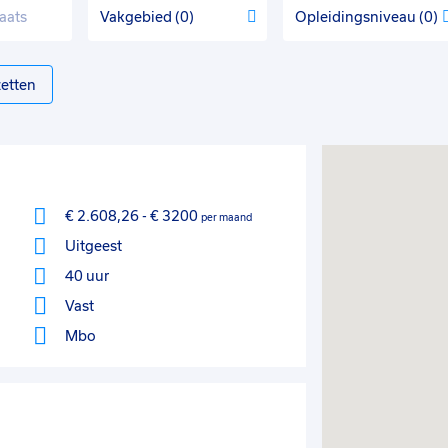
Vakgebied
0
Opleidingsniveau
0
etten
€ 2.608,26
-
€ 3200
per maand
Uitgeest
40 uur
Vast
Mbo