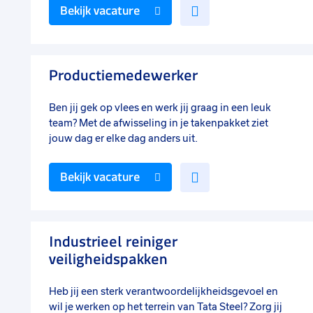
Voeg
Bekijk vacature
toe
aan
favorieten
Productiemedewerker
Ben jij gek op vlees en werk jij graag in een leuk
team? Met de afwisseling in je takenpakket ziet
jouw dag er elke dag anders uit.
Voeg
Bekijk vacature
toe
aan
favorieten
Industrieel reiniger
veiligheidspakken
Heb jij een sterk verantwoordelijkheidsgevoel en
wil je werken op het terrein van Tata Steel? Zorg jij