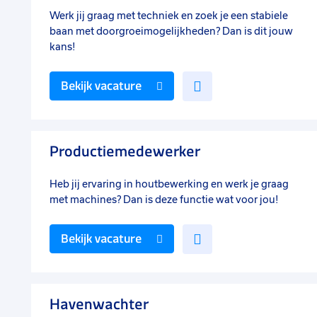
Werk jij graag met techniek en zoek je een stabiele
baan met doorgroeimogelijkheden? Dan is dit jouw
kans!
Voeg
Bekijk vacature
toe
aan
favorieten
Productiemedewerker
Heb jij ervaring in houtbewerking en werk je graag
met machines? Dan is deze functie wat voor jou!
Voeg
Bekijk vacature
toe
aan
favorieten
Havenwachter