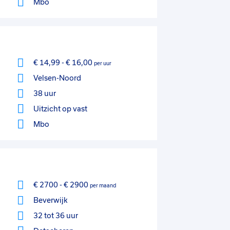
Mbo
€ 14,99
-
€ 16,00
per uur
Velsen-Noord
38 uur
Uitzicht op vast
Mbo
€ 2700
-
€ 2900
per maand
Beverwijk
32 tot 36 uur