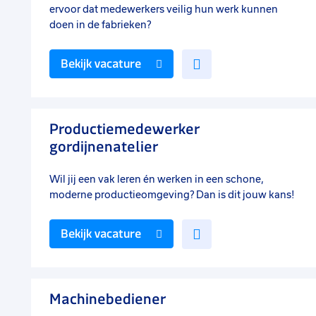
ervoor dat medewerkers veilig hun werk kunnen
doen in de fabrieken?
Voeg
Bekijk vacature
toe
aan
favorieten
Productiemedewerker
gordijnenatelier
Wil jij een vak leren én werken in een schone,
moderne productieomgeving? Dan is dit jouw kans!
Voeg
Bekijk vacature
toe
aan
favorieten
Machinebediener