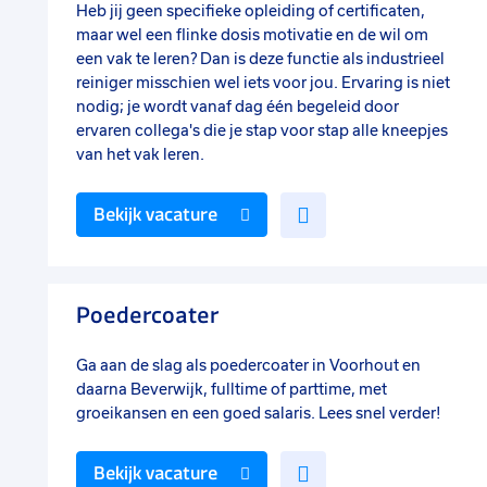
Heb jij geen specifieke opleiding of certificaten,
maar wel een flinke dosis motivatie en de wil om
een vak te leren? Dan is deze functie als industrieel
reiniger misschien wel iets voor jou. Ervaring is niet
nodig; je wordt vanaf dag één begeleid door
ervaren collega's die je stap voor stap alle kneepjes
van het vak leren.
Voeg
Bekijk vacature
toe
aan
favorieten
Poedercoater
Ga aan de slag als poedercoater in Voorhout en
daarna Beverwijk, fulltime of parttime, met
groeikansen en een goed salaris. Lees snel verder!
Voeg
Bekijk vacature