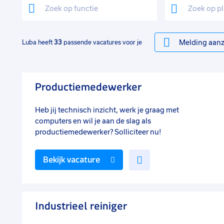
Melding aanz
Luba heeft
33
passende vacatures voor je
Productiemedewerker
Heb jij technisch inzicht, werk je graag met
computers en wil je aan de slag als
productiemedewerker? Solliciteer nu!
Voeg
Bekijk vacature
toe
aan
favorieten
Industrieel reiniger