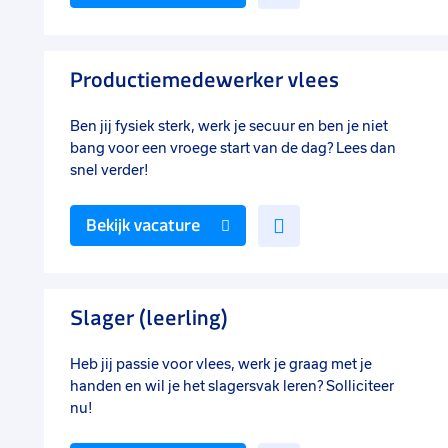
toe
aan
favorieten
Productiemedewerker vlees
Ben jij fysiek sterk, werk je secuur en ben je niet
bang voor een vroege start van de dag? Lees dan
snel verder!
Voeg
Bekijk vacature
toe
aan
favorieten
Slager (leerling)
Heb jij passie voor vlees, werk je graag met je
handen en wil je het slagersvak leren? Solliciteer
nu!